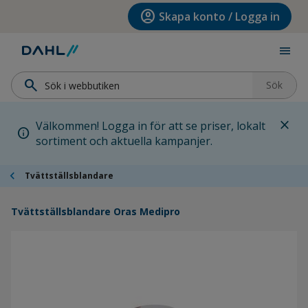
Hoppa till menyn
Hoppa till huvudinnehållet
Hoppa till sidfoten
account_circle
Skapa konto / Logga in
menu
search
Sök
close
Välkommen! Logga in för att se priser, lokalt
info
sortiment och aktuella kampanjer.
chevron_left
Tvättställsblandare
Tvättställsblandare Oras Medipro