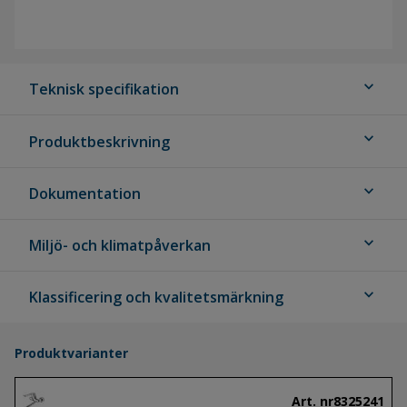
expand_more
Teknisk specifikation
expand_more
Produktbeskrivning
expand_more
Dokumentation
expand_more
Miljö- och klimatpåverkan
expand_more
Klassificering och kvalitetsmärkning
Produktvarianter
Art. nr
8325241