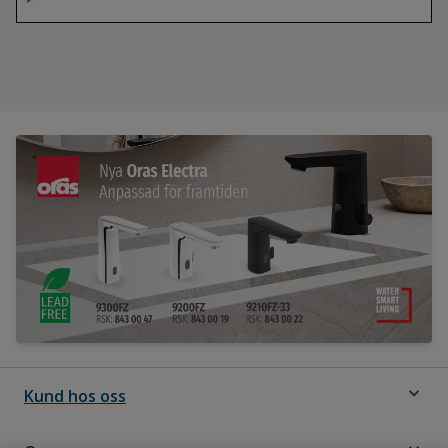
expand_more
Kund hos oss