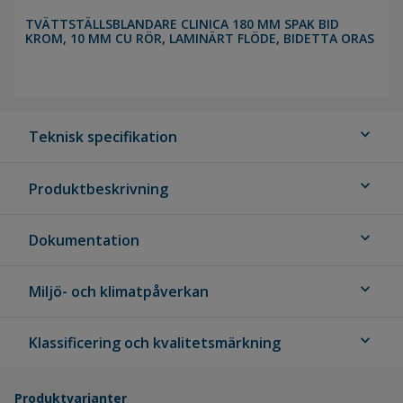
TVÄTTSTÄLLSBLANDARE CLINICA 180 MM SPAK BID
KROM, 10 MM CU RÖR, LAMINÄRT FLÖDE, BIDETTA ORAS
expand_more
Teknisk specifikation
expand_more
Produktbeskrivning
expand_more
Dokumentation
expand_more
Miljö- och klimatpåverkan
expand_more
Klassificering och kvalitetsmärkning
Produktvarianter