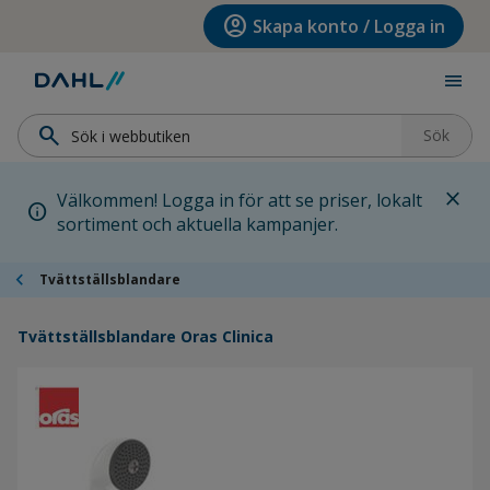
Hoppa till menyn
Hoppa till huvudinnehållet
Hoppa till sidfoten
account_circle
Skapa konto / Logga in
menu
search
Sök
close
Välkommen! Logga in för att se priser, lokalt
info
sortiment och aktuella kampanjer.
chevron_left
Tvättställsblandare
Tvättställsblandare Oras Clinica