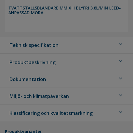
TVÄTTSTÄLLSBLANDARE MMIX II BLYFRI 3,8L/MIN LEED-
ANPASSAD MORA
expand_more
Teknisk specifikation
expand_more
Produktbeskrivning
expand_more
Dokumentation
expand_more
Miljö- och klimatpåverkan
expand_more
Klassificering och kvalitetsmärkning
Produktvarianter