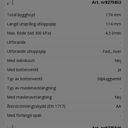
Art. nr
8275832
Total bygghöjd
174 mm
Längd utsprång utloppspip
114 mm
Max. flöde (vid 300 kPa)
4,5 l/min
Utförande
-
Utförande utloppspip
Fast, över
Med sidodusch
Nej
Med bottenventil
Ja
Typ av bottenventil
Silpluggventil
Typ av maskinavstängning
-
Med maskinavstängning
Nej
Återströmningsskydd (EN 1717)
AA
Med förlängd spak
-
Art. nr
8275846