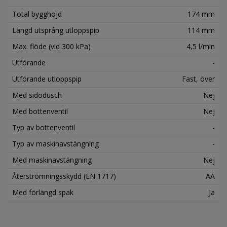
Total bygghöjd
174 mm
Längd utsprång utloppspip
114 mm
Max. flöde (vid 300 kPa)
4,5 l/min
Utförande
-
Utförande utloppspip
Fast, över
Med sidodusch
Nej
Med bottenventil
Nej
Typ av bottenventil
-
Typ av maskinavstängning
-
Med maskinavstängning
Nej
Återströmningsskydd (EN 1717)
AA
Med förlängd spak
Ja