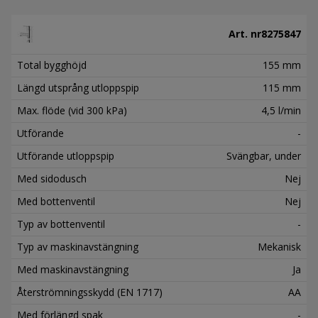
Art. nr
8275847
Total bygghöjd
155 mm
Längd utsprång utloppspip
115 mm
Max. flöde (vid 300 kPa)
4,5 l/min
Utförande
-
Utförande utloppspip
Svängbar, under
Med sidodusch
Nej
Med bottenventil
Nej
Typ av bottenventil
-
Typ av maskinavstängning
Mekanisk
Med maskinavstängning
Ja
Återströmningsskydd (EN 1717)
AA
Med förlängd spak
-