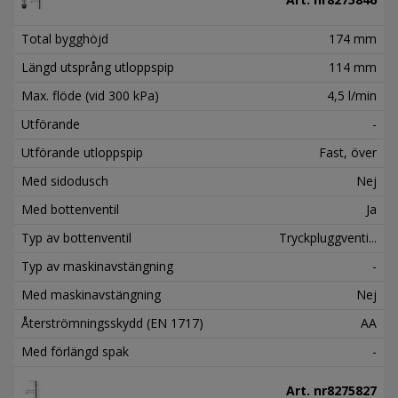
Total bygghöjd
174 mm
Längd utsprång utloppspip
114 mm
Max. flöde (vid 300 kPa)
4,5 l/min
Utförande
-
Utförande utloppspip
Fast, över
Med sidodusch
Nej
Med bottenventil
Ja
Typ av bottenventil
Tryckpluggventi...
Typ av maskinavstängning
-
Med maskinavstängning
Nej
Återströmningsskydd (EN 1717)
AA
Med förlängd spak
-
Art. nr
8275827