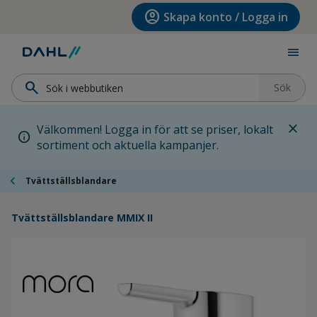
Hoppa till menyn
Hoppa till huvudinnehållet
Hoppa till sidfoten
account_circle
Skapa konto / Logga in
menu
search
Sök
close
Välkommen! Logga in för att se priser, lokalt
info
sortiment och aktuella kampanjer.
chevron_left
Tvättställsblandare
Tvättställsblandare MMIX II