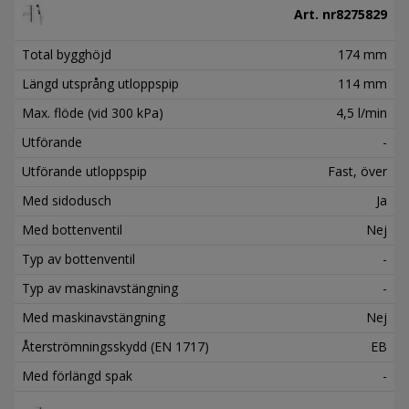
Art. nr
8275829
Total bygghöjd
174 mm
Längd utsprång utloppspip
114 mm
Max. flöde (vid 300 kPa)
4,5 l/min
Utförande
-
Utförande utloppspip
Fast, över
Med sidodusch
Ja
Med bottenventil
Nej
Typ av bottenventil
-
Typ av maskinavstängning
-
Med maskinavstängning
Nej
Återströmningsskydd (EN 1717)
EB
Med förlängd spak
-