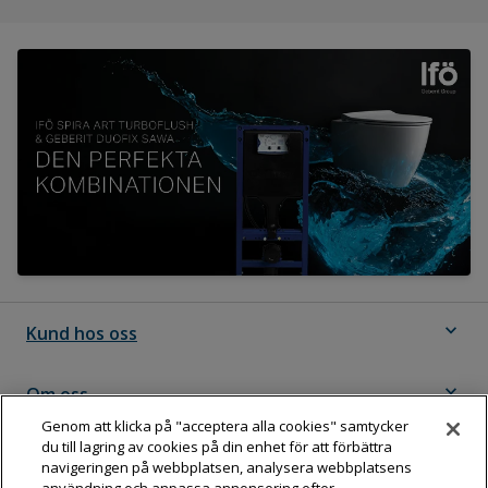
expand_more
Kund hos oss
expand_more
Om oss
Genom att klicka på "acceptera alla cookies" samtycker
du till lagring av cookies på din enhet för att förbättra
expand_more
Följ Dahl
navigeringen på webbplatsen, analysera webbplatsens