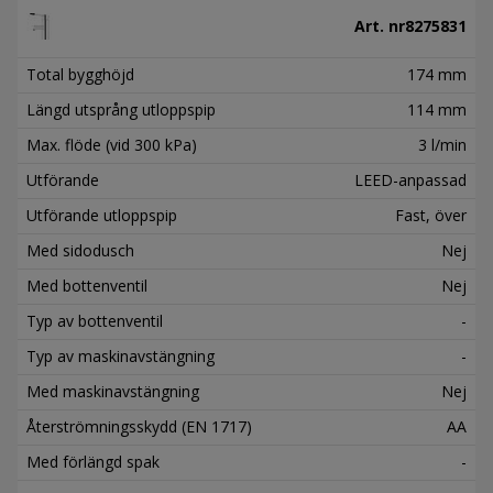
Art. nr
8275831
Total bygghöjd
174 mm
Längd utsprång utloppspip
114 mm
Max. flöde (vid 300 kPa)
3 l/min
Utförande
LEED-anpassad
Utförande utloppspip
Fast, över
Med sidodusch
Nej
Med bottenventil
Nej
Typ av bottenventil
-
Typ av maskinavstängning
-
Med maskinavstängning
Nej
Återströmningsskydd (EN 1717)
AA
Med förlängd spak
-