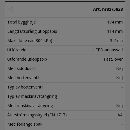
Art. nr
8275828
Total bygghöjd
174 mm
Längd utsprång utloppspip
114 mm
Max. flöde (vid 300 kPa)
3 l/min
Utförande
LEED-anpassad
Utförande utloppspip
Fast, över
Med sidodusch
Nej
Med bottenventil
Nej
Typ av bottenventil
-
Typ av maskinavstängning
-
Med maskinavstängning
Nej
Återströmningsskydd (EN 1717)
AA
Med förlängd spak
-