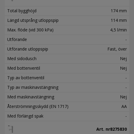
Total bygghöjd
174 mm
Längd utsprång utloppspip
114 mm
Max. flöde (vid 300 kPa)
4,5 l/min
Utförande
-
Utförande utloppspip
Fast, över
Med sidodusch
Nej
Med bottenventil
Nej
Typ av bottenventil
-
Typ av maskinavstängning
-
Med maskinavstängning
Nej
Återströmningsskydd (EN 1717)
AA
Med förlängd spak
-
Art. nr
8275830