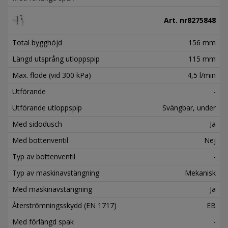
Art. nr
8275848
Total bygghöjd
156 mm
Längd utsprång utloppspip
115 mm
Max. flöde (vid 300 kPa)
4,5 l/min
Utförande
-
Utförande utloppspip
Svängbar, under
Med sidodusch
Ja
Med bottenventil
Nej
Typ av bottenventil
-
Typ av maskinavstängning
Mekanisk
Med maskinavstängning
Ja
Återströmningsskydd (EN 1717)
EB
Med förlängd spak
-