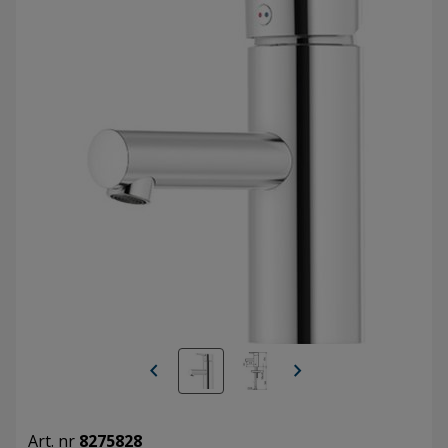
chevron_left
chevron_right
Art. nr
8275828