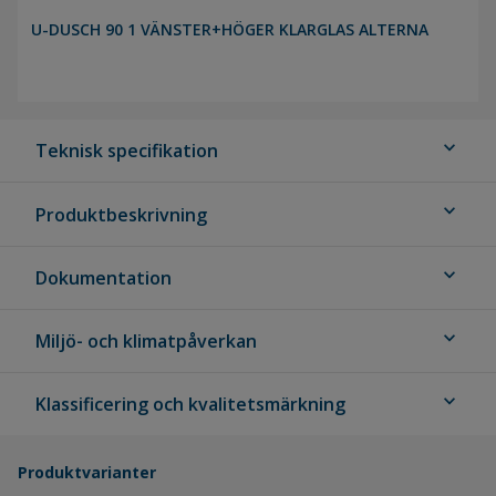
U-DUSCH 90 1 VÄNSTER+HÖGER KLARGLAS ALTERNA
expand_more
Teknisk specifikation
expand_more
Produktbeskrivning
expand_more
Dokumentation
expand_more
Miljö- och klimatpåverkan
expand_more
Klassificering och kvalitetsmärkning
Produktvarianter