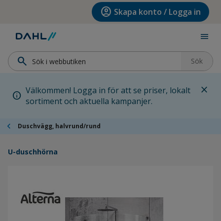
Hoppa till menyn
Hoppa till huvudinnehållet
Hoppa till sidfoten
account_circle
Skapa konto / Logga in
menu
search
Sök
close
Välkommen! Logga in för att se priser, lokalt
info
sortiment och aktuella kampanjer.
chevron_left
Duschvägg, halvrund/rund
U-duschhörna