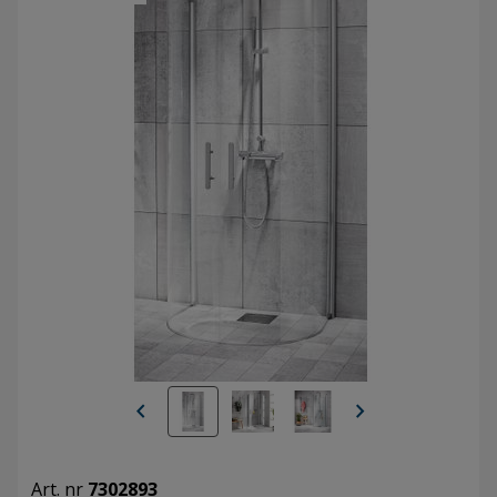
chevron_left
chevron_right
Art. nr
7302893