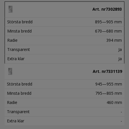
Art. nr
7302893
Största bredd
895—905 mm
Minsta bredd
670—680 mm
Radie
394 mm
Transparent
Ja
Extra klar
Ja
Art. nr
7331139
Största bredd
945—955 mm
Minsta bredd
795—805 mm
Radie
460 mm
Transparent
-
Extra klar
-