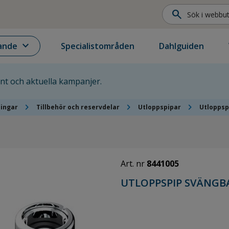
search
expand_more
ande
Specialistområden
Dahlguiden
ent och aktuella kampanjer.
chevron_right
chevron_right
chevron_right
ningar
Tillbehör och reservdelar
Utloppspipar
Utloppsp
Art. nr
8441005
UTLOPPSPIP SVÄNGB