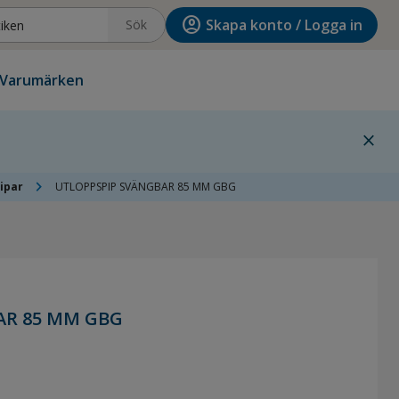
account_circle
Skapa konto / Logga in
Sök
Varumärken
close
chevron_right
ipar
UTLOPPSPIP SVÄNGBAR 85 MM GBG
AR 85 MM GBG