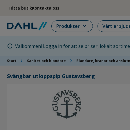
Hoppa till menyn
Hoppa till huvudinnehållet
Hoppa till sidfoten
Hitta butik
Kontakta oss
expand_more
Produkter
Vårt erbjud
info
Välkommen! Logga in för att se priser, lokalt sortim
chevron_right
chevron_right
Start
Sanitet och blandare
Blandare, kranar och anslut
Svängbar utloppspip Gustavsberg