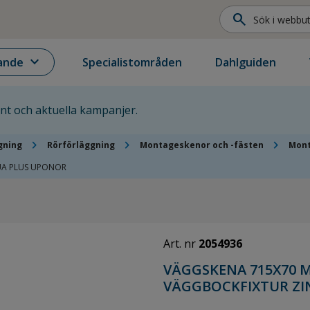
search
expand_more
ande
Specialistområden
Dahlguiden
ent och aktuella kampanjer.
chevron_right
chevron_right
chevron_right
gning
Rörförläggning
Montageskenor och -fästen
Mont
QUA PLUS UPONOR
Art. nr
2054936
VÄGGSKENA 715X70 M
VÄGGBOCKFIXTUR ZI