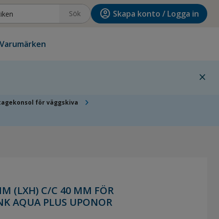
account_circle
Skapa konto / Logga in
Sök
Varumärken
close
chevron_right
agekonsol för väggskiva
M (LXH) C/C 40 MM FÖR
NK AQUA PLUS UPONOR