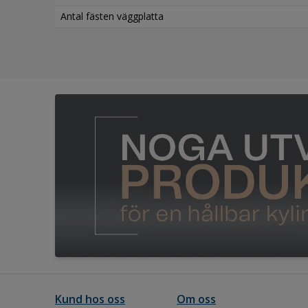
Antal fästen väggplatta
Kund hos oss
Om oss