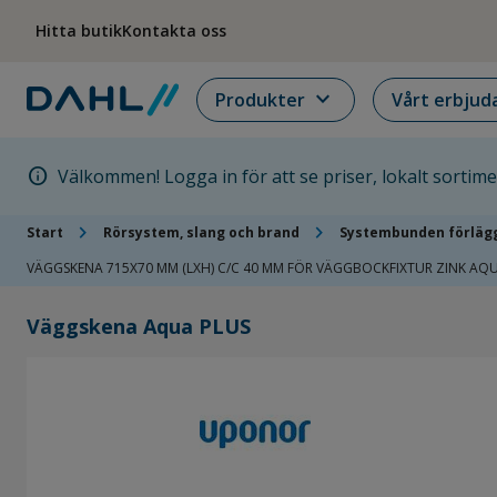
Hoppa till menyn
Hoppa till huvudinnehållet
Hoppa till sidfoten
Hitta butik
Kontakta oss
expand_more
Produkter
Vårt erbjud
info
Välkommen! Logga in för att se priser, lokalt sortim
chevron_right
chevron_right
Start
Rörsystem, slang och brand
Systembunden förläg
VÄGGSKENA 715X70 MM (LXH) C/C 40 MM FÖR VÄGGBOCKFIXTUR ZINK A
Väggskena Aqua PLUS