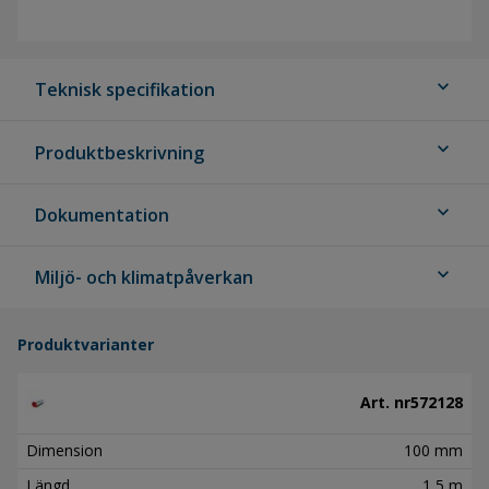
expand_more
Teknisk specifikation
expand_more
Produktbeskrivning
expand_more
Dokumentation
expand_more
Miljö- och klimatpåverkan
Produktvarianter
Art. nr
572128
Dimension
100 mm
Längd
1,5 m