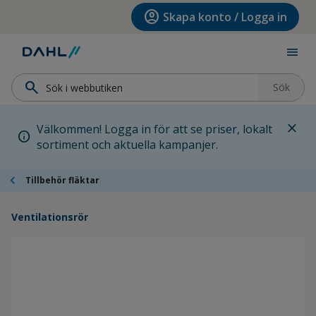
Hoppa till menyn
Hoppa till huvudinnehållet
Hoppa till sidfoten
account_circle
Skapa konto / Logga in
menu
search
Sök
close
Välkommen! Logga in för att se priser, lokalt
info
sortiment och aktuella kampanjer.
chevron_left
Tillbehör fläktar
Ventilationsrör