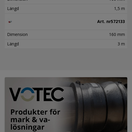
Längd
1,5 m
Art. nr
572133
Dimension
160 mm
Längd
3 m