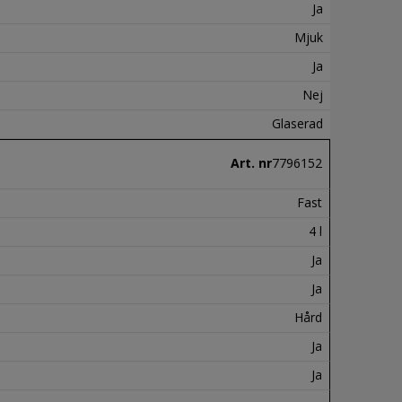
Ja
Mjuk
Ja
Nej
Glaserad
Art. nr
7796152
Fast
4 l
Ja
Ja
Hård
Ja
Ja