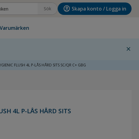
account_circle
Skapa konto / Logga in
Sök
Varumärken
close
GIENIC FLUSH 4L P-LÅS HÅRD SITS SC/QR C+ GBG
USH 4L P-LÅS HÅRD SITS