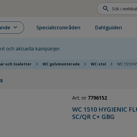
search
expand_more
ande
Specialistområden
Dahlguiden
ent och aktuella kampanjer.
chevron_right
chevron_right
chevron_right
ar och toaletter
WC golvmonterade
WC-stol
WC 1510 HY
s
Art. nr
7796152
WC 1510 HYGIENIC FL
SC/QR C+ GBG