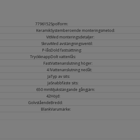
7796152
Spolform:
Keramik
Systemberoende monteringsmetod:
Vit
Med monteringsdetaljer:
Skruv
Med avstängningsventil:
P-lås
Dold fastsättning:
Tryckknapp
Dolt vattenlås:
Fast
Vattenanslutning höger:
4 l
Vattenanslutning nedåt:
Ja
Typ av sits:
Ja
Snabbfäste sits:
650 mm
Mjukstängande gångjärn:
42
Höjd:
Golvstående
Bredd:
Blank
Varumärke: