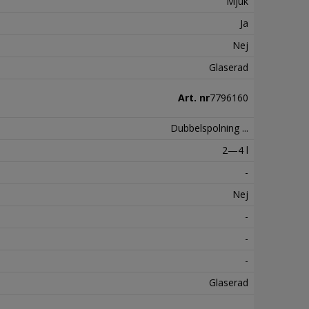
Mjuk
Ja
Nej
Glaserad
Art. nr
7796160
Dubbelspolning ...
2—4 l
-
Nej
-
-
-
Glaserad