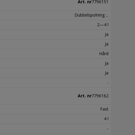
Art. nr
7796151
Dubbelspolning ...
2—4 l
Ja
Ja
Hård
Ja
Ja
-
Art. nr
7796162
Fast
4 l
-