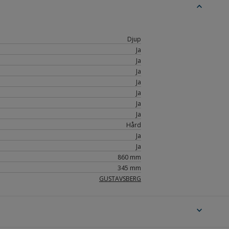
expand_less
Djup
Ja
Ja
Ja
Ja
Ja
Ja
Ja
Hård
Ja
Ja
860 mm
345 mm
GUSTAVSBERG
expand_more