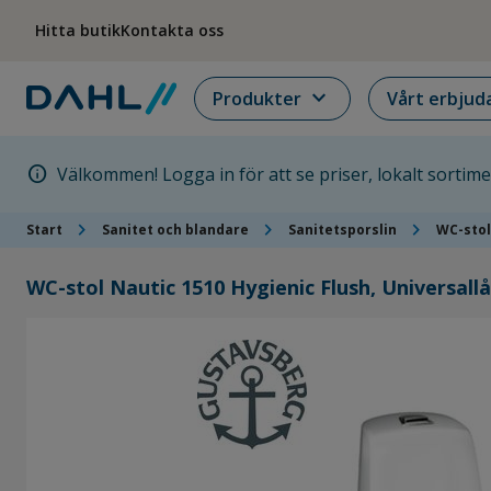
Hoppa till menyn
Hoppa till huvudinnehållet
Hoppa till sidfoten
Hitta butik
Kontakta oss
expand_more
Produkter
Vårt erbjud
info
Välkommen! Logga in för att se priser, lokalt sortim
chevron_right
chevron_right
chevron_right
Start
Sanitet och blandare
Sanitetsporslin
WC-stol
WC-stol Nautic 1510 Hygienic Flush, Universallå