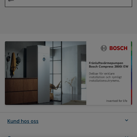
expand_more
Kund hos oss