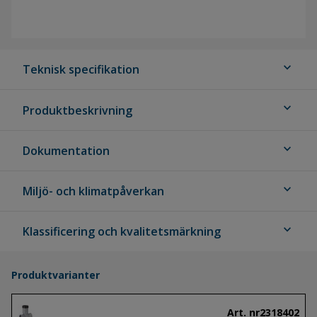
expand_more
Teknisk specifikation
expand_more
Produktbeskrivning
expand_more
Dokumentation
expand_more
Miljö- och klimatpåverkan
expand_more
Klassificering och kvalitetsmärkning
Produktvarianter
Art. nr
2318402