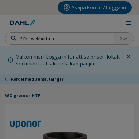
Hoppa till menyn
Hoppa till huvudinnehållet
Hoppa till sidfoten
account_circle
Skapa konto / Logga in
menu
search
Sök
close
Välkommen! Logga in för att se priser, lokalt
info
sortiment och aktuella kampanjer.
chevron_left
Rördel med 3 anslutningar
WC grenrör HTP