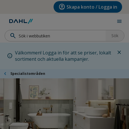
Hoppa till menyn
Hoppa till huvudinnehållet
Hoppa till sidfoten
account_circle
Skapa konto / Logga in
menu
search
Sök
close
Välkommen! Logga in för att se priser, lokalt
info
sortiment och aktuella kampanjer.
chevron_left
Specialistområden