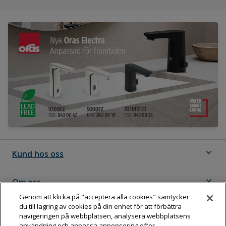
expand_more
Kund hos oss
expand_more
Om oss
Genom att klicka på "acceptera alla cookies" samtycker
du till lagring av cookies på din enhet för att förbättra
expand_more
Följ Dahl
navigeringen på webbplatsen, analysera webbplatsens
användning och anpassa annonsering efter