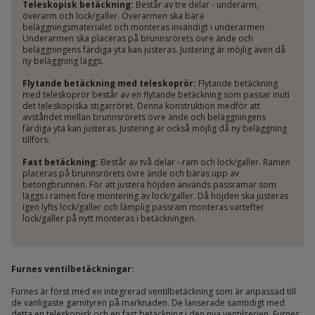
Teleskopisk betäckning:
Består av tre delar - underarm,
överarm och lock/galler. Överarmen ska bära
beläggningsmaterialet och monteras invändigt i underarmen.
Underarmen ska placeras på brunnsrörets övre ände och
beläggningens färdiga yta kan justeras. Justering är möjlig även då
ny beläggning läggs.
Flytande betäckning med teleskoprör:
Flytande betäckning
med teleskoprör består av en flytande betäckning som passar inuti
det teleskopiska stigarröret. Denna konstruktion medför att
avståndet mellan brunnsrörets övre ände och beläggningens
färdiga yta kan justeras. Justering är också möjlig då ny beläggning
tillförs.
Fast betäckning:
Består av två delar - ram och lock/galler. Ramen
placeras på brunnsrörets övre ände och bäras upp av
betongbrunnen. För att justera höjden används passramar som
läggs i ramen före montering av lock/galler. Då höjden ska justeras
igen lyfts lock/galler och lämplig passram monteras vartefter
lock/galler på nytt monteras i betäckningen.
Furnes ventilbetäckningar:
Furnes är först med en integrerad ventilbetäckning som är anpassad till
de vanligaste garnityren på marknaden. De lanserade samtidigt med
detta en teleskopisk och en fast betäckning i den nya ventilserien. Furnes