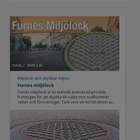
Miljölock som skyddar miljön.
Furnes miljölock
Furnes miljölock är en tekniskt avancerad produkt,
framtagen för att skydda VA-nätet mot ovälkommet
vatten och föroreningar. Tack vare sin konstruktion av
den flexibla packningen som sluter tätt mot ramen,
tillsammans med tätt spetthål, förhindras föroreningar
och vatten att tränga ner i ledningsnätet från gatumiljön.
På detta sätt minskar även belastningen av
vattenvolymer och miljöpåverkande ämnen till
avloppsreningsverket.