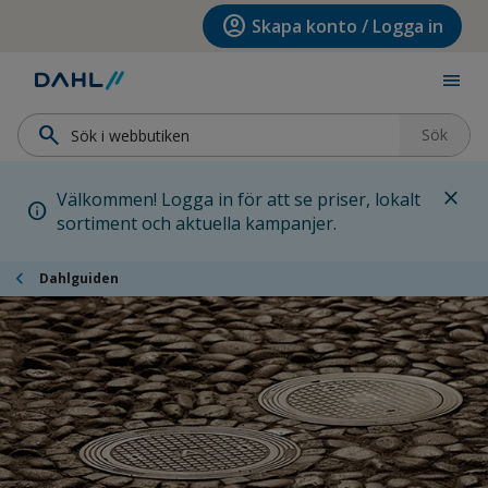
Hoppa till menyn
Hoppa till huvudinnehållet
Hoppa till sidfoten
account_circle
Skapa konto / Logga in
menu
search
Sök
close
Välkommen! Logga in för att se priser, lokalt
info
sortiment och aktuella kampanjer.
chevron_left
Dahlguiden