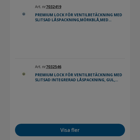
Art. nr
7032419
PREMIUM LOCK FÖR VENTILBETÄCKNING MED
SLITSAD LÅSPACKNING,MÖRKBLÅ,MED
FYRKANTIG AV MÄRKNING,2491HTAV
Art. nr
7032546
PREMIUM LOCK FÖR VENTILBETÄCKNING MED
SLITSAD INTEGRERAD LÅSPACKNING, GUL,
MED PILMÖNSTER, 2491HT
Visa fler