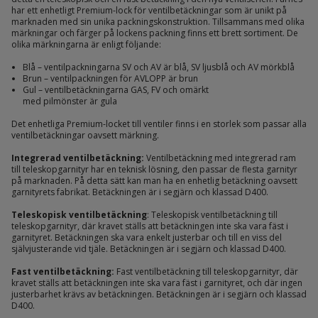
har ett enhetligt Premium-lock för ventilbetäckningar som är unikt på
marknaden med sin unika packningskonstruktion. Tillsammans med olika
märkningar och färger på lockens packning finns ett brett sortiment. De
olika märkningarna är enligt följande:
Blå – ventilpackningarna SV och AV är blå, SV ljusblå och AV mörkblå
Brun – ventilpackningen för AVLOPP är brun
Gul – ventilbetäckningarna GAS, FV och omärkt
med pilmönster är gula
Det enhetliga Premium-locket till ventiler finns i en storlek som passar alla
ventilbetäckningar oavsett märkning.
Integrerad ventilbetäckning:
Ventilbetäckning med integrerad ram
till teleskopgarnityr har en teknisk lösning, den passar de flesta garnityr
på marknaden. På detta sätt kan man ha en enhetlig betäckning oavsett
garnityrets fabrikat. Betäckningen är i segjärn och klassad D400.
Teleskopisk ventilbetäckning
: Teleskopisk ventilbetäckning till
teleskopgarnityr, där kravet ställs att betäckningen inte ska vara fäst i
garnityret. Betäckningen ska vara enkelt justerbar och till en viss del
självjusterande vid tjäle. Betäckningen är i segjärn och klassad D400.
Fast ventilbetäckning:
Fast ventilbetäckning till teleskopgarnityr, där
kravet ställs att betäckningen inte ska vara fäst i garnityret, och där ingen
justerbarhet krävs av betäckningen. Betäckningen är i segjärn och klassad
D400.