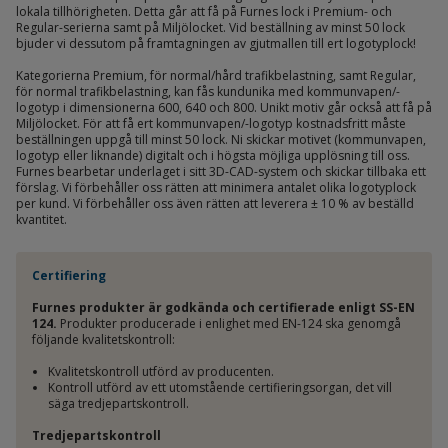
lokala tillhörigheten. Detta går att få på Furnes lock i Premium- och
Regular-serierna samt på Miljölocket. Vid beställning av minst 50 lock
bjuder vi dessutom på framtagningen av gjutmallen till ert logotyplock!
Kategorierna Premium, för normal/hård trafikbelastning, samt Regular,
för normal trafikbelastning, kan fås kundunika med kommunvapen/-
logotyp i dimensionerna 600, 640 och 800. Unikt motiv går också att få på
Miljölocket. För att få ert kommunvapen/-logotyp kostnadsfritt måste
beställningen uppgå till minst 50 lock. Ni skickar motivet (kommunvapen,
logotyp eller liknande) digitalt och i högsta möjliga upplösning till oss.
Furnes bearbetar underlaget i sitt 3D-CAD-system och skickar tillbaka ett
förslag. Vi förbehåller oss rätten att minimera antalet olika logotyplock
per kund. Vi förbehåller oss även rätten att leverera ± 10 % av beställd
kvantitet.
Certifiering
Furnes produkter är godkända och certifierade enligt SS-EN
124.
Produkter producerade i enlighet med EN-124 ska genomgå
följande kvalitetskontroll:
Kvalitetskontroll utförd av producenten.
Kontroll utförd av ett utomstående certifieringsorgan, det vill
säga tredjepartskontroll.
Tredjepartskontroll