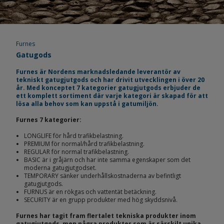
Furnes
Gatugods
Furnes är Nordens marknadsledande leverantör av
tekniskt gatugjutgods och har drivit utvecklingen i över 20
år. Med konceptet 7 kategorier gatugjutgods erbjuder de
ett komplett sortiment där varje kategori är skapad för att
lösa alla behov som kan uppstå i gatumiljön.
Furnes 7 kategorier:
LONGLIFE för hård trafikbelastning.
PREMIUM för normal/hård trafikbelastning.
REGULAR för normal trafikbelastning.
BASIC är i gråjärn och har inte samma egenskaper som det
moderna gatugjutgodset.
TEMPORARY sänker underhållskostnaderna av befintligt
gatugjutgods.
FURNUS är en rökgas och vattentät betäckning.
SECURITY är en grupp produkter med hög skyddsnivå.
Furnes har tagit fram flertalet tekniska produkter inom
gatugjutgods, men några produkter som är särskilt unika