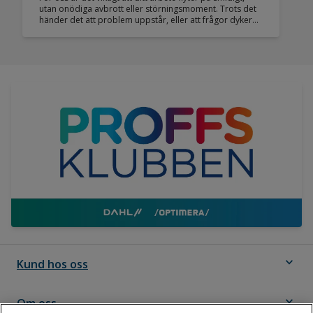
utan onödiga avbrott eller störningsmoment. Trots det
händer det att problem uppstår, eller att frågor dyker
upp.
expand_more
Kund hos oss
expand_more
Om oss