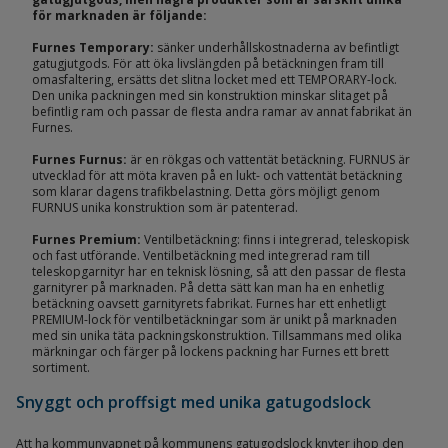
för marknaden är följande:
Furnes Temporary:
sänker underhållskostnaderna av befintligt
gatugjutgods. För att öka livslängden på betäckningen fram till
omasfaltering, ersätts det slitna locket med ett TEMPORARY-lock.
Den unika packningen med sin konstruktion minskar slitaget på
befintlig ram och passar de flesta andra ramar av annat fabrikat än
Furnes.
Furnes Furnus:
är en rökgas och vattentät betäckning. FURNUS är
utvecklad för att möta kraven på en lukt- och vattentät betäckning
som klarar dagens trafikbelastning. Detta görs möjligt genom
FURNUS unika konstruktion som är patenterad.
Furnes Premium:
Ventilbetäckning: finns i integrerad, teleskopisk
och fast utförande. Ventilbetäckning med integrerad ram till
teleskopgarnityr har en teknisk lösning, så att den passar de flesta
garnityrer på marknaden. På detta sätt kan man ha en enhetlig
betäckning oavsett garnityrets fabrikat. Furnes har ett enhetligt
PREMIUM-lock för ventilbetäckningar som är unikt på marknaden
med sin unika täta packningskonstruktion. Tillsammans med olika
märkningar och färger på lockens packning har Furnes ett brett
sortiment.
Snyggt och proffsigt med unika gatugodslock
Att ha kommunvapnet på kommunens gatugodslock knyter ihop den