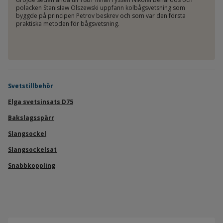
polacken Stanisław Olszewski uppfann kolbågsvetsning som
byggde på principen Petrov beskrev och som var den första
praktiska metoden för bågsvetsning.
Svetstillbehör
Elga svetsinsats D75
Bakslagsspärr
Slangsockel
Slangsockelsat
Snabbkoppling