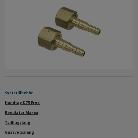
Svetstillbehör
Handtag D75 Ergo
Regulator Maxex
Tvillingslang
Gassvetsslang