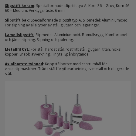
Slipstift keram
: Specialformade slipstift typ A. Korn 36 = Grov, Korn 46–
60 = Medium. Verktygs-fäste: 6 mm.
Slipstift bak
: Specialformade slipstift typ A. Slipmedel: Aluminiumoxid.
För slipning av alla typer av stål, gjutjärn och legeringar.
Lamellslipstift
: Slipmedel: Aluminiumoxid. Bomullsrygg. Komfortabel
och jämn slipning. Slipning och polering.
Metallfil CYL
: För stål, härdat stål, rostfritt stål, gjutjärn, titan, nickel,
koppar. Snabb avverkning. Fin yta. Spånbrytande.
Axialborste tvinnad
: Koppstålborste med centrumhål för
vinkelslipmaskiner. Tråd i stål för ytbearbetning av metall och olegerade
stål.