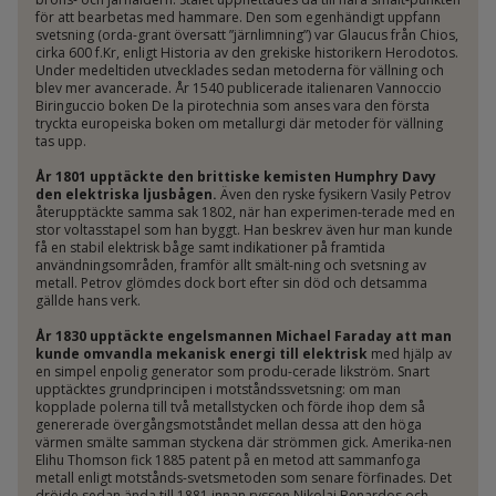
för att bearbetas med hammare. Den som egenhändigt uppfann
svetsning (orda-grant översatt ”järnlimning”) var Glaucus från Chios,
cirka 600 f.Kr, enligt Historia av den grekiske historikern Herodotos.
Under medeltiden utvecklades sedan metoderna för vällning och
blev mer avancerade. År 1540 publicerade italienaren Vannoccio
Biringuccio boken De la pirotechnia som anses vara den första
tryckta europeiska boken om metallurgi där metoder för vällning
tas upp.
År 1801 upptäckte den brittiske kemisten Humphry Davy
den elektriska ljusbågen.
Även den ryske fysikern Vasily Petrov
återupptäckte samma sak 1802, när han experimen-terade med en
stor voltasstapel som han byggt. Han beskrev även hur man kunde
få en stabil elektrisk båge samt indikationer på framtida
användningsområden, framför allt smält-ning och svetsning av
metall. Petrov glömdes dock bort efter sin död och detsamma
gällde hans verk.
År 1830 upptäckte engelsmannen Michael Faraday att man
kunde omvandla mekanisk energi till elektrisk
med hjälp av
en simpel enpolig generator som produ-cerade likström. Snart
upptäcktes grundprincipen i motståndssvetsning: om man
kopplade polerna till två metallstycken och förde ihop dem så
genererade övergångsmotståndet mellan dessa att den höga
värmen smälte samman styckena där strömmen gick. Amerika-nen
Elihu Thomson fick 1885 patent på en metod att sammanfoga
metall enligt motstånds-svetsmetoden som senare förfinades. Det
dröjde sedan ända till 1881 innan ryssen Nikolai Benardos och