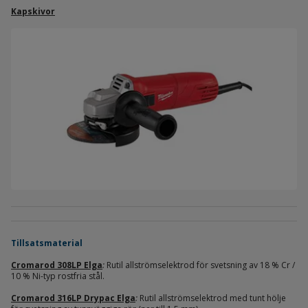
Kapskivor
Tillsatsmaterial
Cromarod 308LP Elga
:
Rutil allströmselektrod för svetsning av 18 % Cr /
10 % Ni-typ rostfria stål.
Cromarod 316LP Drypac Elga
:
Rutil allströmselektrod med tunt hölje