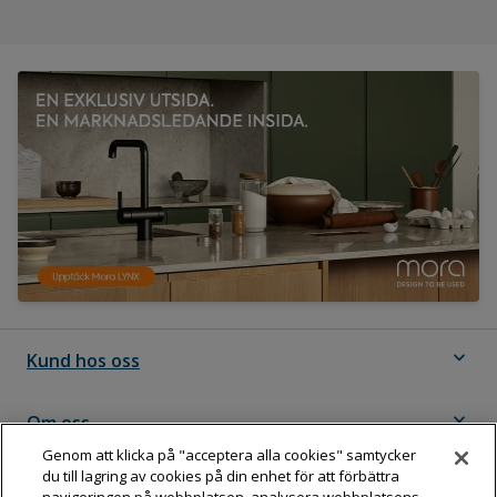
expand_more
Kund hos oss
expand_more
Om oss
Genom att klicka på "acceptera alla cookies" samtycker
du till lagring av cookies på din enhet för att förbättra
expand_more
Följ Dahl