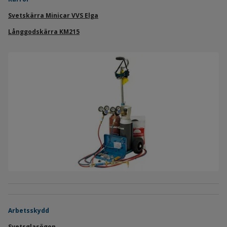
Svetskärra Minicar VVS Elga
Långgodskärra KM215
Arbetsskydd
Svetsglasögon