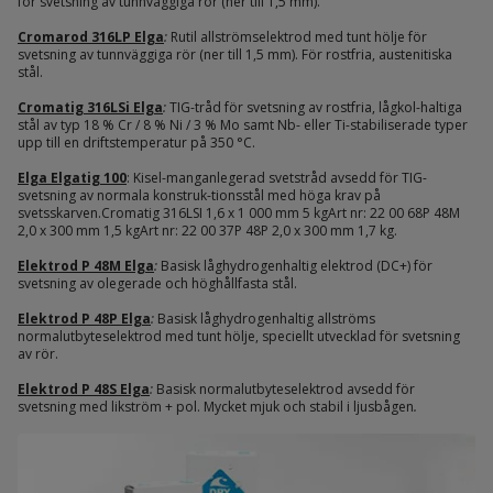
för svetsning av tunnväggiga rör (ner till 1,5 mm).
Cromarod 316LP Elga
:
Rutil allströmselektrod med tunt hölje för
svetsning av tunnväggiga rör (ner till 1,5 mm). För rostfria, austenitiska
stål.
Cromatig 316LSi Elga
:
TIG-tråd för svetsning av rostfria, lågkol-haltiga
stål av typ 18 % Cr / 8 % Ni / 3 % Mo samt Nb- eller Ti-stabiliserade typer
upp till en driftstemperatur på 350 °C.
Elga Elgatig 100
: Kisel-manganlegerad svetstråd avsedd för TIG-
svetsning av normala konstruk-tionsstål med höga krav på
svetsskarven.Cromatig 316LSI 1,6 x 1 000 mm 5 kgArt nr: 22 00 68P 48M
2,0 x 300 mm 1,5 kgArt nr: 22 00 37P 48P 2,0 x 300 mm 1,7 kg.
Elektrod P 48M Elga
:
Basisk låghydrogenhaltig elektrod (DC+) för
svetsning av olegerade och höghållfasta stål.
Elektrod P 48P Elga
:
Basisk låghydrogenhaltig allströms
normalutbyteselektrod med tunt hölje, speciellt utvecklad för svetsning
av rör.
Elektrod P 48S Elga
:
Basisk normalutbyteselektrod avsedd för
svetsning med likström + pol. Mycket mjuk och stabil i ljusbågen
.