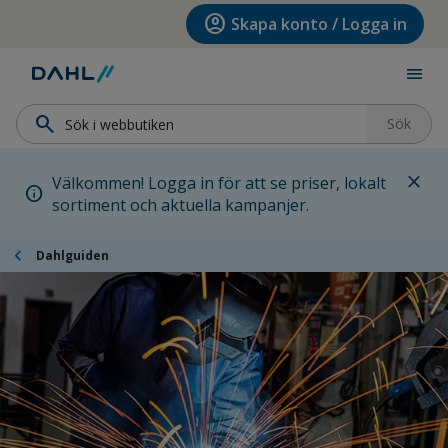
Hoppa till menyn
Hoppa till huvudinnehållet
Hoppa till sidfoten
account_circle
Skapa konto / Logga in
menu
search
Sök
close
Välkommen! Logga in för att se priser, lokalt
info
sortiment och aktuella kampanjer.
chevron_left
Dahlguiden