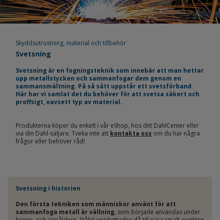
Skyddsutrustning, material och tillbehör
Svetsning
Svetsning är en fogningsteknik som innebär att man hettar
upp metallstycken och sammanfogar dem genom en
sammansmältning. På så sätt uppstår ett svetsförband.
Här har vi samlat det du behöver för att svetsa säkert och
proffsigt, oavsett typ av material.
Produkterna köper du enkelt i vår eShop, hos ditt DahlCenter eller
via din Dahl-säljare. Tveka inte att
kontakta oss
om du har några
frågor eller behöver råd!
Svetsning i historien
Den första tekniken som människor använt för att
sammanfoga metall är vällning
, som började användas under
brons- och järnåldern. Stålet upphettades då till nära smält-punkten