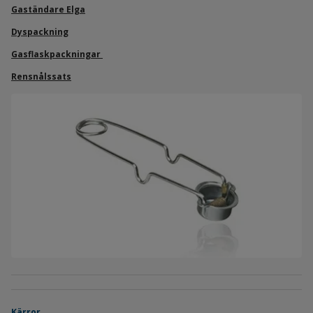
Gaständare Elga
Dyspackning
Gasflaskpackningar
Rensnålssats
Kärror