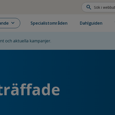
search
expand_more
ande
Specialistområden
Dahlguiden
ent och aktuella kampanjer.
träffade