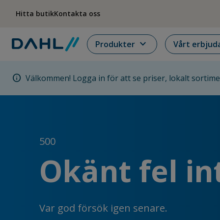
Hoppa till menyn
Hoppa till huvudinnehållet
Hoppa till sidfoten
Hitta butik
Kontakta oss
expand_more
Produkter
Vårt erbjud
info
Välkommen! Logga in för att se priser, lokalt sortim
500
Okänt fel in
Var god försök igen senare.