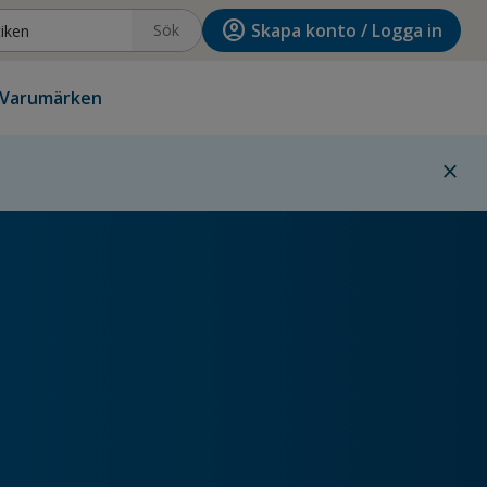
account_circle
Skapa konto / Logga in
Sök
Varumärken
close