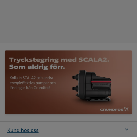
expand_more
Kund hos oss