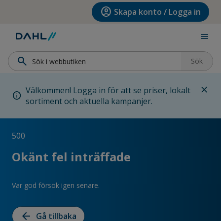
Hoppa till menyn
Hoppa till huvudinnehållet
Hoppa till sidfoten
account_circle
Skapa konto / Logga in
menu
search
Sök
close
Välkommen! Logga in för att se priser, lokalt
info
sortiment och aktuella kampanjer.
500
Okänt fel inträffade
Var god försök igen senare.
arrow_back
Gå tillbaka