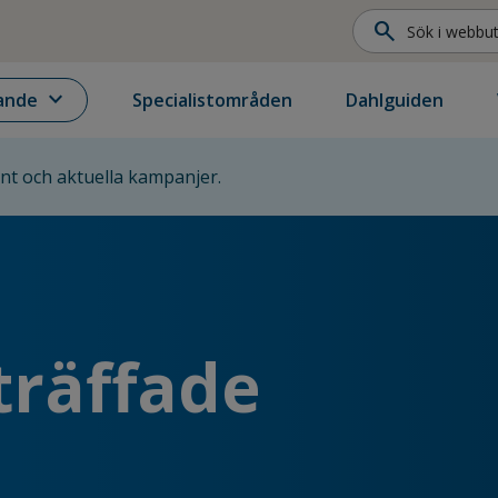
search
expand_more
ande
Specialistområden
Dahlguiden
ent och aktuella kampanjer.
träffade