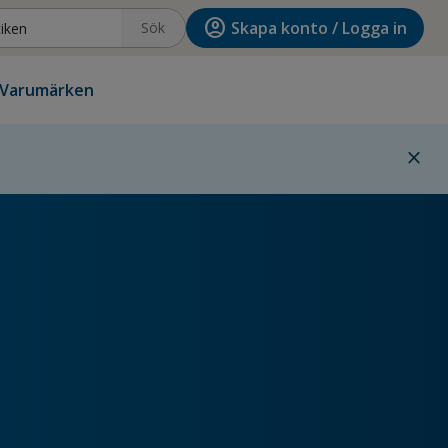
account_circle
Skapa konto / Logga in
Sök
Varumärken
close