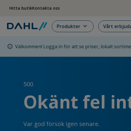
Hoppa till menyn
Hoppa till huvudinnehållet
Hoppa till sidfoten
Hitta butik
Kontakta oss
expand_more
Produkter
Vårt erbjud
info
Välkommen! Logga in för att se priser, lokalt sortim
500
Okänt fel in
Var god försök igen senare.