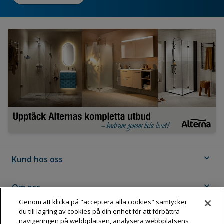
expand_more
Kund hos oss
expand_more
Om oss
Genom att klicka på "acceptera alla cookies" samtycker
du till lagring av cookies på din enhet för att förbättra
expand_more
Följ Dahl
navigeringen på webbplatsen, analysera webbplatsens