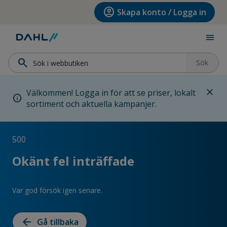
Hoppa till menyn
Hoppa till huvudinnehållet
Hoppa till sidfoten
account_circle
Skapa konto / Logga in
menu
search
Sök
close
Välkommen! Logga in för att se priser, lokalt
info
sortiment och aktuella kampanjer.
500
Okänt fel inträffade
Var god försök igen senare.
arrow_back
Gå tillbaka