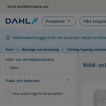
Hoppa till menyn
Hoppa till huvudinnehållet
Hoppa till sidfoten
Hitta butik
Kontakta oss
expand_more
Produkter
Vårt erbjud
info
Välkommen! Logga in för att se priser, lokalt sortim
chevron_right
chevron_right
Start
Montage och utrustning
Tätning, fogning, smörjn
Köld- och värmebärarvätskor
Köld- o
Glykol
expand_less
Frakt och leverans
Visa endast lagerförda produkter