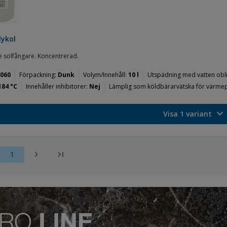
lykol
 solfångare. Koncentrerad.
060
Förpackning
Dunk
Volym/Innehåll
10 l
Utspädning med vatten obli
184 °C
Innehåller inhibitorer
Nej
Lämplig som köldbärarvätska för värm
expand_more
Visa 1 variant
chevron_right
last_page
1