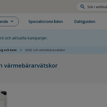
search
expand_more
ande
Specialistområden
Dahlguiden
ent och aktuella kampanjer.
chevron_right
ing och kem
Köld- och värmebärarvätskor
ch värmebärarvätskor