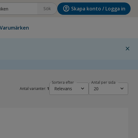
account_circle
Skapa konto / Logga in
Sök
Varumärken
close
Sortera efter
Antal per sida
expand_more
expand_more
Relevans
20
Antal varianter:
1