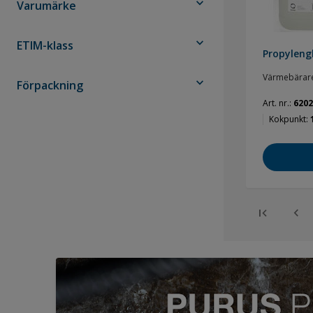
expand_more
Varumärke
expand_more
ETIM-klass
Propyleng
Värmebärare
expand_more
Förpackning
Art. nr.
6202
Kokpunkt
first_page
chevron_left