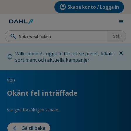
Hoppa till menyn
Hoppa till huvudinnehållet
Hoppa till sidfoten
account_circle
Skapa konto / Logga in
menu
search
Sök
close
Välkommen! Logga in för att se priser, lokalt
info
sortiment och aktuella kampanjer.
500
Okänt fel inträffade
Var god försök igen senare.
arrow_back
Gå tillbaka