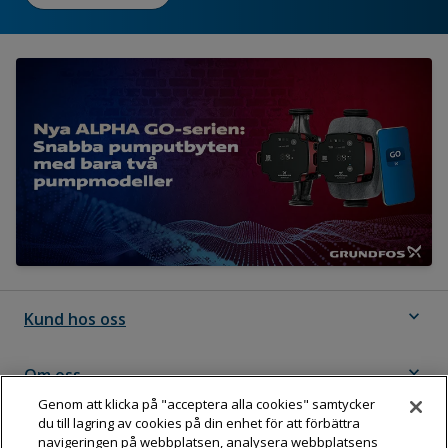
expand_more
Kund hos oss
expand_more
Om oss
Genom att klicka på "acceptera alla cookies" samtycker
du till lagring av cookies på din enhet för att förbättra
expand_more
Följ Dahl
navigeringen på webbplatsen, analysera webbplatsens