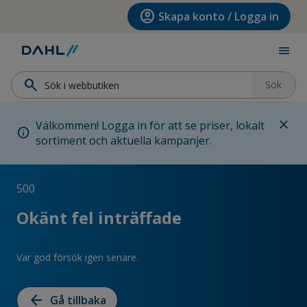
Hoppa till menyn
Hoppa till huvudinnehållet
Hoppa till sidfoten
account_circle
Skapa konto / Logga in
menu
search
Sök
close
Välkommen! Logga in för att se priser, lokalt
info
sortiment och aktuella kampanjer.
500
Okänt fel inträffade
Var god försök igen senare.
arrow_back
Gå tillbaka