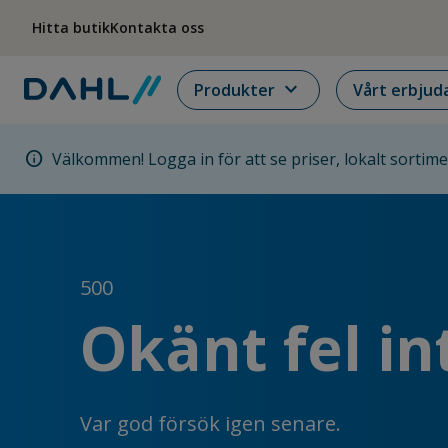
Hoppa till menyn
Hoppa till huvudinnehållet
Hoppa till sidfoten
Hitta butik
Kontakta oss
expand_more
Produkter
Vårt erbjud
info
Välkommen! Logga in för att se priser, lokalt sortim
500
Okänt fel in
Var god försök igen senare.