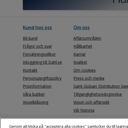
Kund hos oss
Om oss
Bli kund
Affärsområden
Frågor och svar
Hållbarhet
Försäljningsvillkor
Karriär
Inloggning till Dahl.se
Kvalitet
Kontakt
Om cookies
Personuppgiftspolicy
Press och media
Prisinformation
Saint-Gobain Distribution Sw
Våra butiker
Tillgänglighetsredogörelse
Visselblåsning
Vision och affärsidé
Vår historia
Genom att klicka på "acceptera alla cookies" samtycker du till lagring