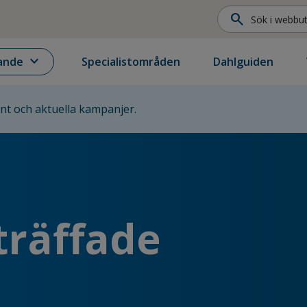
search
expand_more
ande
Specialistområden
Dahlguiden
ent och aktuella kampanjer.
träffade