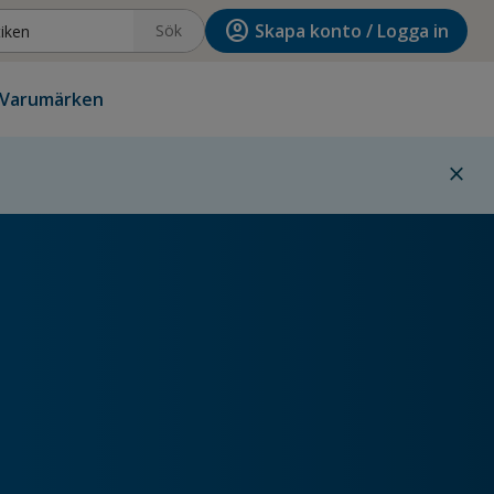
account_circle
Skapa konto / Logga in
Sök
Varumärken
close