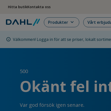
Hoppa till menyn
Hoppa till huvudinnehållet
Hoppa till sidfoten
Hitta butik
Kontakta oss
expand_more
Produkter
Vårt erbjud
info
Välkommen! Logga in för att se priser, lokalt sortim
500
Okänt fel in
Var god försök igen senare.