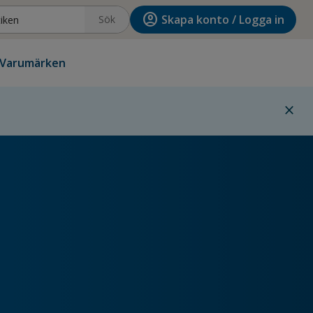
account_circle
Skapa konto / Logga in
Sök
Varumärken
close