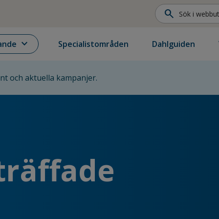
search
expand_more
ande
Specialistområden
Dahlguiden
ent och aktuella kampanjer.
träffade