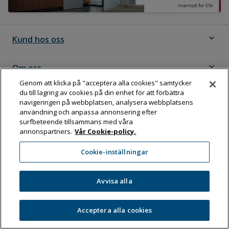
expand_more
Kund hos oss
expand_more
Om oss
Genom att klicka på "acceptera alla cookies" samtycker
du till lagring av cookies på din enhet för att förbättra
expand_more
Följ Dahl
navigeringen på webbplatsen, analysera webbplatsens
användning och anpassa annonsering efter
surfbeteende tillsammans med våra
annonspartners.
Vår Cookie-policy.
Dahl Sverige AB
Cookie-inställningar
Box 11076, 161 11 BROMMA
Tel:
08-583 595 00
Avvisa alla
Acceptera alla cookies