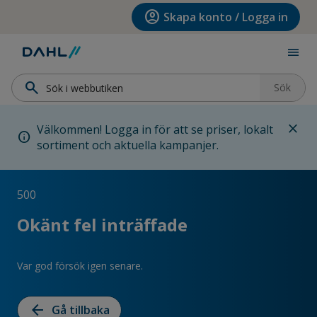
Hoppa till menyn
Hoppa till huvudinnehållet
Hoppa till sidfoten
account_circle
Skapa konto / Logga in
menu
search
Sök
close
Välkommen! Logga in för att se priser, lokalt
info
sortiment och aktuella kampanjer.
500
Okänt fel inträffade
Var god försök igen senare.
arrow_back
Gå tillbaka