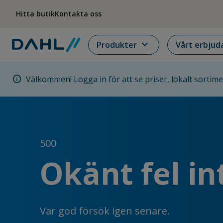
Hoppa till menyn
Hoppa till huvudinnehållet
Hoppa till sidfoten
Hitta butik
Kontakta oss
expand_more
Produkter
Vårt erbjud
info
Välkommen! Logga in för att se priser, lokalt sortim
500
Okänt fel in
Var god försök igen senare.