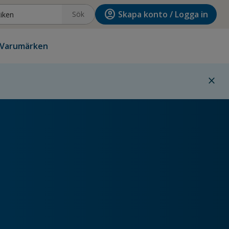
account_circle
Skapa konto / Logga in
Sök
Varumärken
close