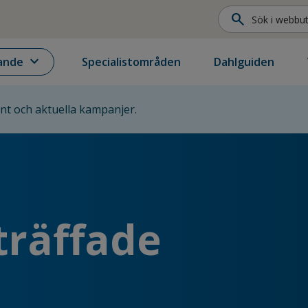
search
expand_more
ande
Specialistområden
Dahlguiden
ent och aktuella kampanjer.
träffade