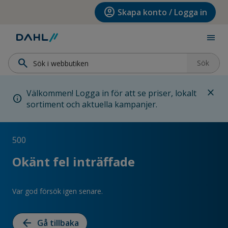
Hoppa till menyn
Hoppa till huvudinnehållet
Hoppa till sidfoten
account_circle
Skapa konto / Logga in
menu
search
Sök
close
Välkommen! Logga in för att se priser, lokalt
info
sortiment och aktuella kampanjer.
500
Okänt fel inträffade
Var god försök igen senare.
arrow_back
Gå tillbaka