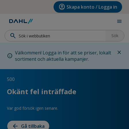
Hoppa till menyn
Hoppa till huvudinnehållet
Hoppa till sidfoten
account_circle
Skapa konto / Logga in
menu
search
Sök
close
Välkommen! Logga in för att se priser, lokalt
info
sortiment och aktuella kampanjer.
500
Okänt fel inträffade
Var god försök igen senare.
arrow_back
Gå tillbaka