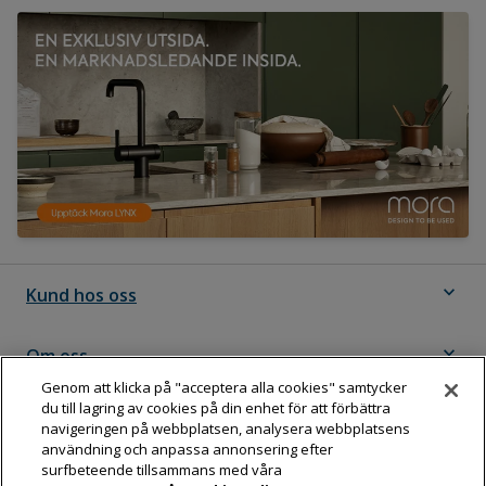
expand_more
Kund hos oss
expand_more
Om oss
Genom att klicka på "acceptera alla cookies" samtycker
du till lagring av cookies på din enhet för att förbättra
expand_more
Följ Dahl
navigeringen på webbplatsen, analysera webbplatsens
användning och anpassa annonsering efter
surfbeteende tillsammans med våra