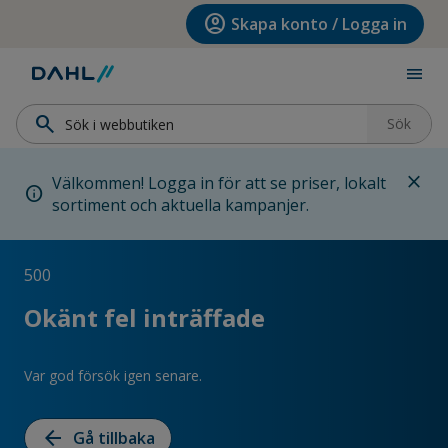
Hoppa till menyn
Hoppa till huvudinnehållet
Hoppa till sidfoten
account_circle
Skapa konto / Logga in
menu
search
Sök
close
Välkommen! Logga in för att se priser, lokalt
info
sortiment och aktuella kampanjer.
500
Okänt fel inträffade
Var god försök igen senare.
arrow_back
Gå tillbaka