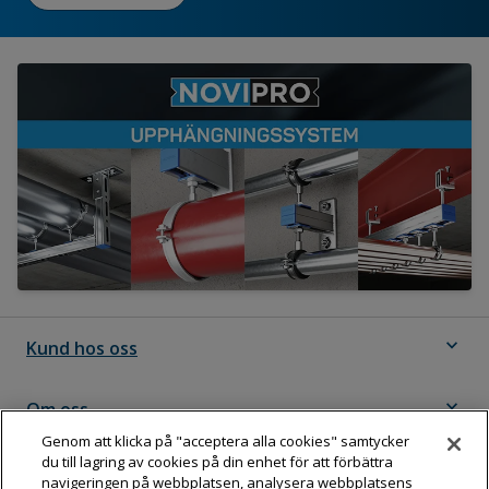
expand_more
Kund hos oss
expand_more
Om oss
Genom att klicka på "acceptera alla cookies" samtycker
du till lagring av cookies på din enhet för att förbättra
expand_more
Följ Dahl
navigeringen på webbplatsen, analysera webbplatsens