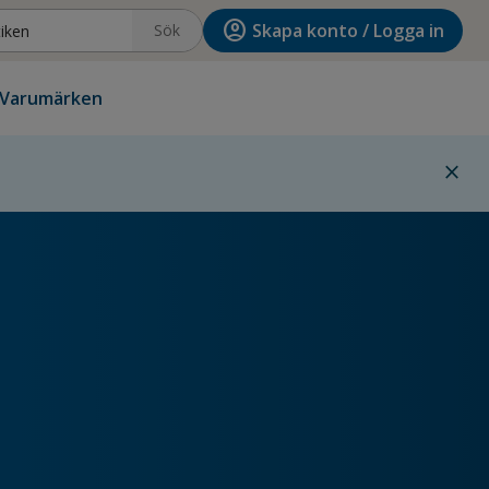
account_circle
Skapa konto / Logga in
Sök
Varumärken
close