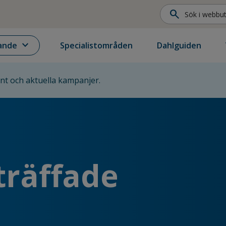
search
expand_more
ande
Specialistområden
Dahlguiden
ent och aktuella kampanjer.
träffade