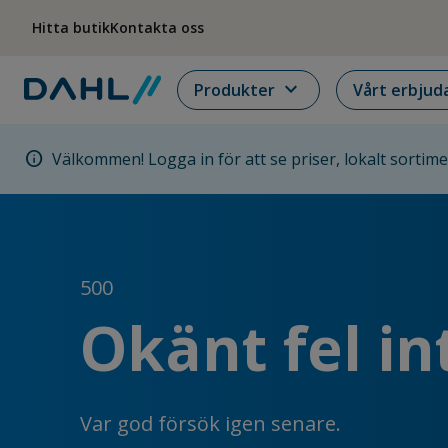
Hoppa till menyn
Hoppa till huvudinnehållet
Hoppa till sidfoten
Hitta butik
Kontakta oss
expand_more
Produkter
Vårt erbjud
info
Välkommen! Logga in för att se priser, lokalt sortim
500
Okänt fel in
Var god försök igen senare.