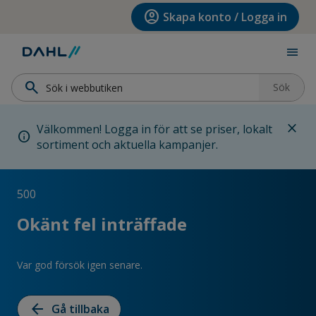
Hoppa till menyn
Hoppa till huvudinnehållet
Hoppa till sidfoten
account_circle
Skapa konto / Logga in
menu
search
Sök
close
Välkommen! Logga in för att se priser, lokalt
info
sortiment och aktuella kampanjer.
500
Okänt fel inträffade
Var god försök igen senare.
arrow_back
Gå tillbaka