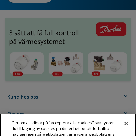
expand_more
Kund hos oss
expand_more
Om oss
Genom att klicka på "acceptera alla cookies" samtycker
du till lagring av cookies på din enhet för att förbättra
expand_more
Följ Dahl
navigeringen på webbplatsen, analysera webbplatsens