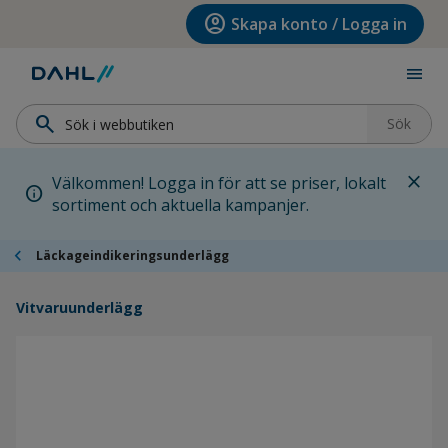
Hoppa till menyn
Hoppa till huvudinnehållet
Hoppa till sidfoten
account_circle
Skapa konto / Logga in
menu
search
Sök
close
Välkommen! Logga in för att se priser, lokalt
info
sortiment och aktuella kampanjer.
chevron_left
Läckageindikeringsunderlägg
Vitvaruunderlägg