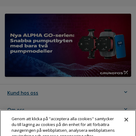
expand_more
Kund hos oss
expand_more
Om oss
Genom att klicka på "acceptera alla cookies" samtycker
du till lagring av cookies på din enhet för att förbättra
expand_more
Följ Dahl
navigeringen på webbplatsen, analysera webbplatsens