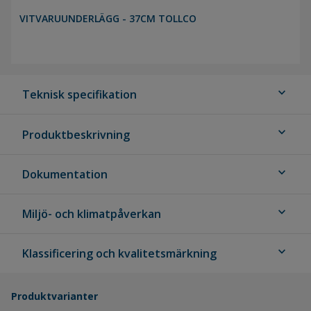
VITVARUUNDERLÄGG - 37CM TOLLCO
expand_more
Teknisk specifikation
expand_more
Produktbeskrivning
expand_more
Dokumentation
expand_more
Miljö- och klimatpåverkan
expand_more
Klassificering och kvalitetsmärkning
Produktvarianter