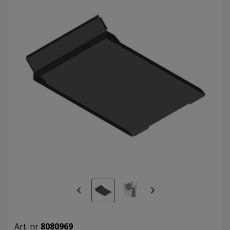
chevron_left
chevron_right
Art. nr
8080969