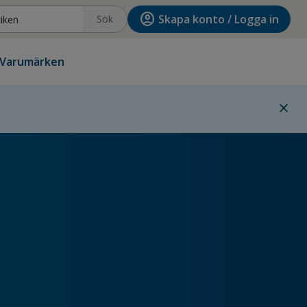
account_circle
Skapa konto / Logga in
Sök
Varumärken
close