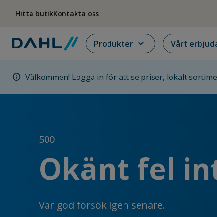
Hoppa till menyn
Hoppa till huvudinnehållet
Hoppa till sidfoten
Hitta butik
Kontakta oss
expand_more
Produkter
Vårt erbjud
info
Välkommen! Logga in för att se priser, lokalt sortim
500
Okänt fel in
Var god försök igen senare.