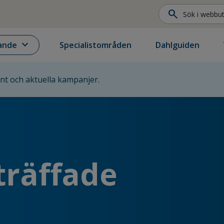
search
expand_more
ande
Specialistområden
Dahlguiden
ent och aktuella kampanjer.
träffade