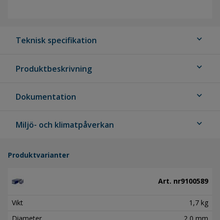
expand_more
Teknisk specifikation
expand_more
Produktbeskrivning
expand_more
Dokumentation
expand_more
Miljö- och klimatpåverkan
Produktvarianter
Art. nr
9100589
Vikt
1,7 kg
Diameter
2,0 mm