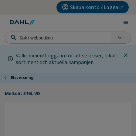
Hoppa till menyn
Hoppa till huvudinnehållet
Hoppa till sidfoten
account_circle
Skapa konto / Logga in
menu
search
Sök
close
Välkommen! Logga in för att se priser, lokalt
info
sortiment och aktuella kampanjer.
chevron_left
Elsvetsning
Meltolit 316L VD