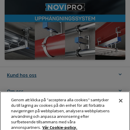
expand_more
Kund hos oss
expand_more
Om oss
Genom att klicka på "acceptera alla cookies" samtycker
du till lagring av cookies på din enhet för att förbättra
expand_more
Följ Dahl
navigeringen på webbplatsen, analysera webbplatsens
användning och anpassa annonsering efter
surfbeteende tillsammans med våra
annonspartners.
Vår Cookie-policy.