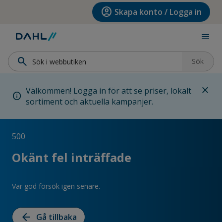
Hoppa till menyn
Hoppa till huvudinnehållet
Hoppa till sidfoten
account_circle
Skapa konto / Logga in
menu
search
Sök
close
Välkommen! Logga in för att se priser, lokalt
info
sortiment och aktuella kampanjer.
500
Okänt fel inträffade
Var god försök igen senare.
arrow_back
Gå tillbaka