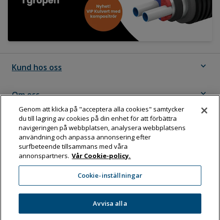
expand_more
Kund hos oss
expand_more
Om oss
Genom att klicka på "acceptera alla cookies" samtycker
du till lagring av cookies på din enhet för att förbättra
expand_more
Följ Dahl
navigeringen på webbplatsen, analysera webbplatsens
användning och anpassa annonsering efter
surfbeteende tillsammans med våra
annonspartners.
Vår Cookie-policy.
Dahl Sverige AB
Cookie-inställningar
Box 11076, 161 11 BROMMA
Tel:
08-583 595 00
Avvisa alla