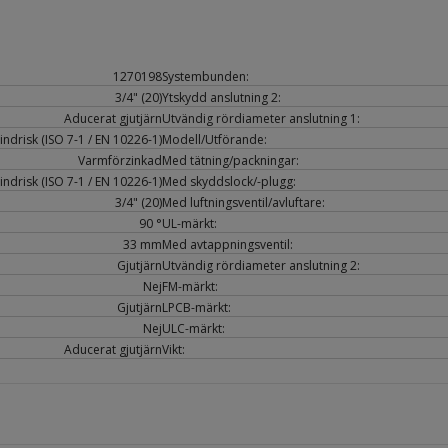
1270198
Systembunden:
3/4" (20)
Ytskydd anslutning 2:
Aducerat gjutjärn
Utvändig rördiameter anslutning 1:
indrisk (ISO 7-1 / EN 10226-1)
Modell/Utförande:
Varmförzinkad
Med tätning/packningar:
indrisk (ISO 7-1 / EN 10226-1)
Med skyddslock/-plugg:
3/4" (20)
Med luftningsventil/avluftare:
90 °
UL-märkt:
33 mm
Med avtappningsventil:
Gjutjärn
Utvändig rördiameter anslutning 2:
Nej
FM-märkt:
Gjutjärn
LPCB-märkt:
Nej
ULC-märkt:
Aducerat gjutjärn
Vikt: