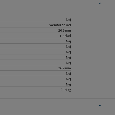
expand_less
Nej
Varmförzinkad
26,9 mm
1-delad
Nej
Nej
Nej
Nej
Nej
26,9 mm
Nej
Nej
Nej
0,14 kg
expand_more