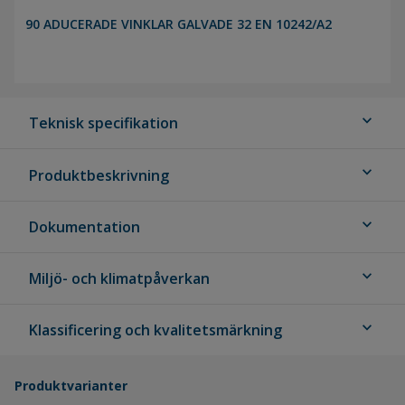
90 ADUCERADE VINKLAR GALVADE 32 EN 10242/A2
expand_more
Teknisk specifikation
expand_more
Produktbeskrivning
expand_more
Dokumentation
expand_more
Miljö- och klimatpåverkan
expand_more
Klassificering och kvalitetsmärkning
Produktvarianter