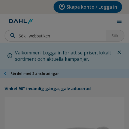
Hoppa till menyn
Hoppa till huvudinnehållet
Hoppa till sidfoten
account_circle
Skapa konto / Logga in
menu
search
Sök
close
Välkommen! Logga in för att se priser, lokalt
info
sortiment och aktuella kampanjer.
chevron_left
Rördel med 2 anslutningar
Vinkel 90° invändig gänga, galv aducerad