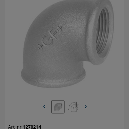
chevron_left
chevron_right
Art. nr
1270214