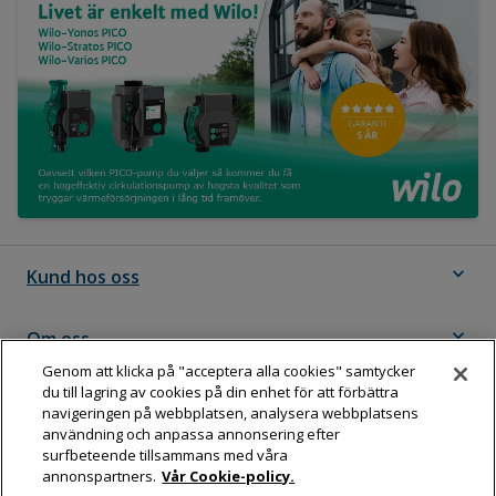
expand_more
Kund hos oss
expand_more
Om oss
Genom att klicka på "acceptera alla cookies" samtycker
du till lagring av cookies på din enhet för att förbättra
expand_more
Följ Dahl
navigeringen på webbplatsen, analysera webbplatsens
användning och anpassa annonsering efter
surfbeteende tillsammans med våra
annonspartners.
Vår Cookie-policy.