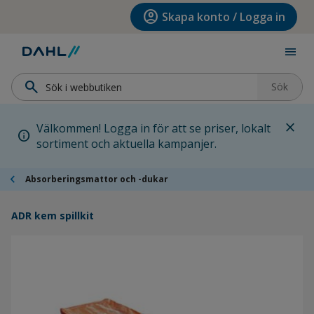
Hoppa till menyn
Hoppa till huvudinnehållet
Hoppa till sidfoten
account_circle
Skapa konto / Logga in
menu
search
Sök
close
Välkommen! Logga in för att se priser, lokalt
info
sortiment och aktuella kampanjer.
chevron_left
Absorberingsmattor och -dukar
ADR kem spillkit