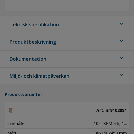
expand_more
Teknisk specifikation
expand_more
Produktbeskrivning
expand_more
Dokumentation
expand_more
Miljö- och klimatpåverkan
Produktvarianter
Art. nr
9102081
Innehåller
10st KEM ark, 1...
Mått
300x150x450 mm