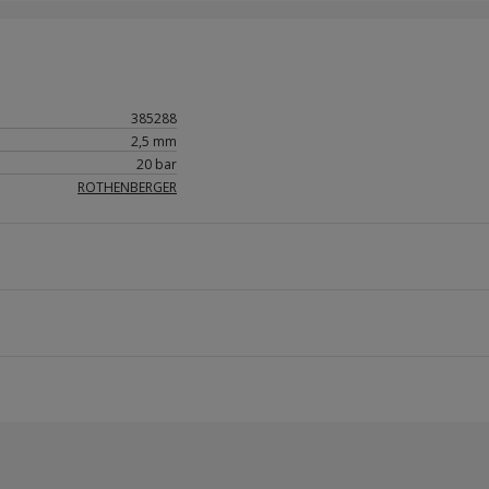
385288
2,5 mm
20 bar
ROTHENBERGER