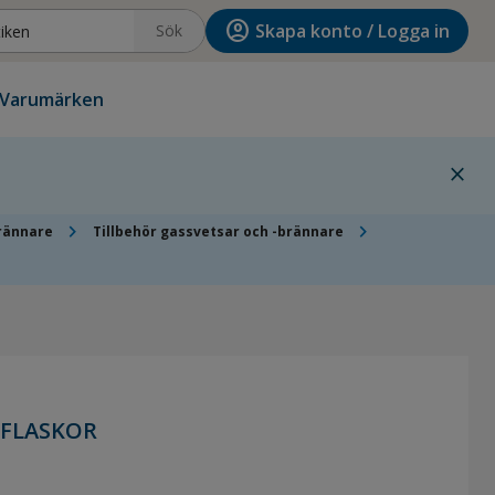
account_circle
Skapa konto / Logga in
Sök
Varumärken
close
chevron_right
chevron_right
brännare
Tillbehör gassvetsar och -brännare
SFLASKOR