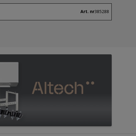
Art. nr
385288