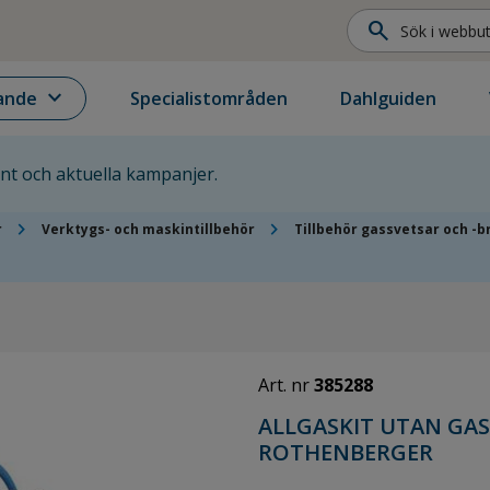
search
expand_more
ande
Specialistområden
Dahlguiden
ent och aktuella kampanjer.
chevron_right
chevron_right
r
Verktygs- och maskintillbehör
Tillbehör gassvetsar och -
Art. nr
385288
ALLGASKIT UTAN GA
ROTHENBERGER