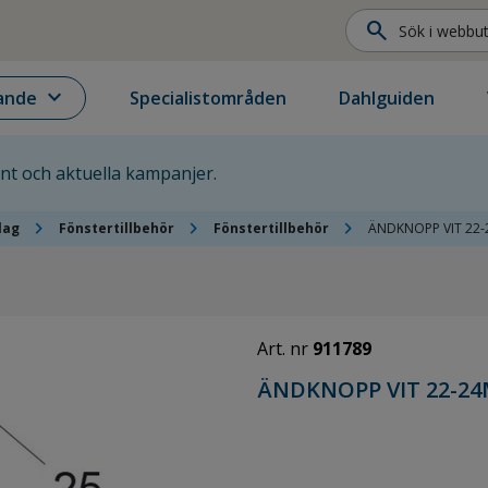
search
expand_more
ande
Specialistområden
Dahlguiden
ent och aktuella kampanjer.
chevron_right
chevron_right
chevron_right
lag
Fönstertillbehör
Fönstertillbehör
ÄNDKNOPP VIT 22-
Art. nr
911789
ÄNDKNOPP VIT 22-24