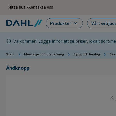
Hoppa till menyn
Hoppa till huvudinnehållet
Hoppa till sidfoten
Hitta butik
Kontakta oss
expand_more
Produkter
Vårt erbjud
info
Välkommen! Logga in för att se priser, lokalt sortim
chevron_right
chevron_right
chevron_right
Start
Montage och utrustning
Bygg och beslag
Bes
Ändknopp