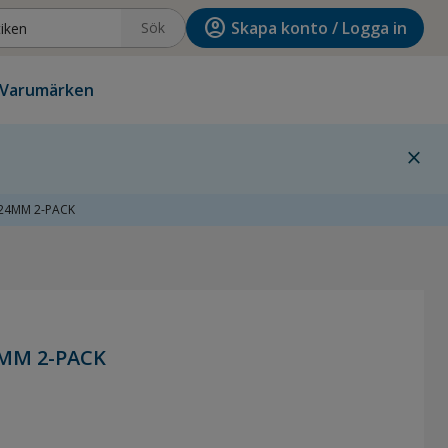
account_circle
Skapa konto / Logga in
Sök
Varumärken
close
24MM 2-PACK
MM 2-PACK