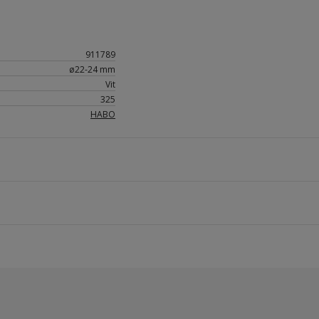
911789
ø22-24 mm
Vit
325
HABO