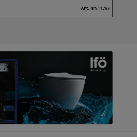
Art. nr
911789