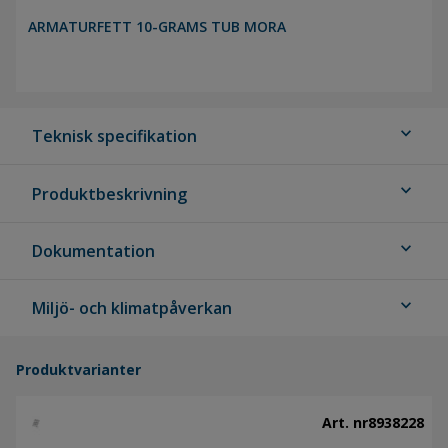
ARMATURFETT 10-GRAMS TUB MORA
expand_more
Teknisk specifikation
expand_more
Produktbeskrivning
expand_more
Dokumentation
expand_more
Miljö- och klimatpåverkan
Produktvarianter
Art. nr
8938228