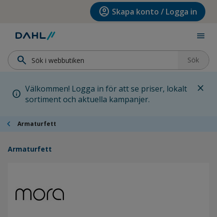
Hoppa till menyn
Hoppa till huvudinnehållet
Hoppa till sidfoten
account_circle
Skapa konto / Logga in
menu
search
Sök
close
Välkommen! Logga in för att se priser, lokalt
info
sortiment och aktuella kampanjer.
chevron_left
Armaturfett
Armaturfett