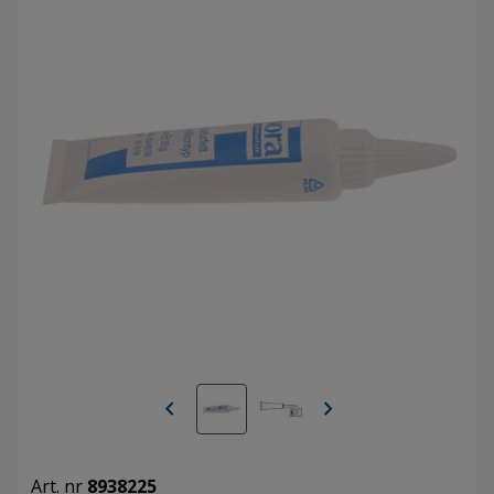
chevron_left
chevron_right
Art. nr
8938225