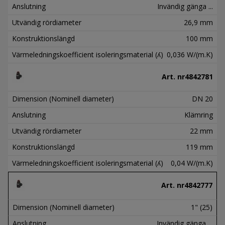
Anslutning
Invändig gänga ...
Utvändig rördiameter
26,9 mm
Konstruktionslängd
100 mm
Värmeledningskoefficient isoleringsmaterial (ʎ)
0,036 W/(m.K)
Art. nr
4842781
Dimension (Nominell diameter)
DN 20
Anslutning
Klämring
Utvändig rördiameter
22 mm
Konstruktionslängd
119 mm
Värmeledningskoefficient isoleringsmaterial (ʎ)
0,04 W/(m.K)
Art. nr
4842777
Dimension (Nominell diameter)
1" (25)
Anslutning
Invändig gänga ...