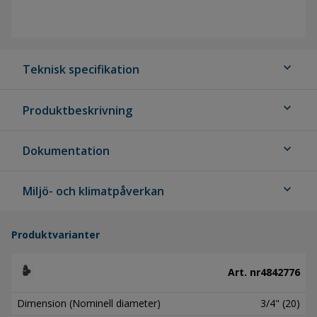
expand_more
Teknisk specifikation
expand_more
Produktbeskrivning
expand_more
Dokumentation
expand_more
Miljö- och klimatpåverkan
Produktvarianter
Art. nr
4842776
Dimension (Nominell diameter)
3/4" (20)