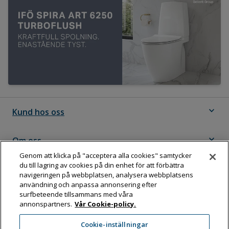
expand_more
Kund hos oss
expand_more
Om oss
Genom att klicka på "acceptera alla cookies" samtycker
du till lagring av cookies på din enhet för att förbättra
expand_more
Följ Dahl
navigeringen på webbplatsen, analysera webbplatsens
användning och anpassa annonsering efter
surfbeteende tillsammans med våra
annonspartners.
Vår Cookie-policy.
Dahl Sverige AB
Cookie-inställningar