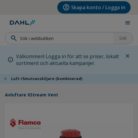
Hoppa till menyn
Hoppa till huvudinnehållet
Hoppa till sidfoten
account_circle
Skapa konto / Logga in
menu
search
Sök
close
Välkommen! Logga in för att se priser, lokalt
info
sortiment och aktuella kampanjer.
chevron_left
Luft-/Smutsavskiljare (kombinerad)
Avluftare XStream Vent