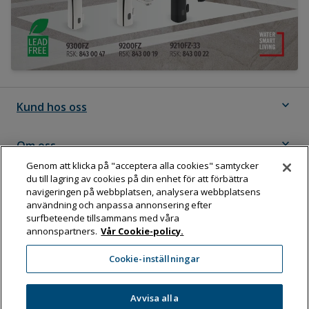
expand_more
Kund hos oss
expand_more
Om oss
Genom att klicka på "acceptera alla cookies" samtycker
du till lagring av cookies på din enhet för att förbättra
expand_more
Följ Dahl
navigeringen på webbplatsen, analysera webbplatsens
användning och anpassa annonsering efter
surfbeteende tillsammans med våra
annonspartners.
Vår Cookie-policy.
Dahl Sverige AB
Cookie-inställningar
Box 11076, 161 11 BROMMA
Tel:
08-583 595 00
Avvisa alla