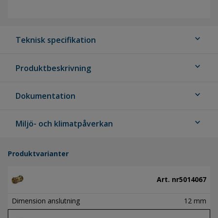
expand_more
Teknisk specifikation
expand_more
Produktbeskrivning
expand_more
Dokumentation
expand_more
Miljö- och klimatpåverkan
Produktvarianter
Art. nr
5014067
Dimension anslutning
12 mm