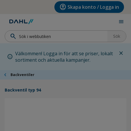
Hoppa till menyn
Hoppa till huvudinnehållet
Hoppa till sidfoten
account_circle
Skapa konto / Logga in
menu
search
Sök
close
Välkommen! Logga in för att se priser, lokalt
info
sortiment och aktuella kampanjer.
chevron_left
Backventiler
Backventil typ 94