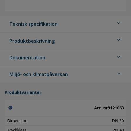
expand_more
Teknisk specifikation
expand_more
Produktbeskrivning
expand_more
Dokumentation
expand_more
Miljö- och klimatpåverkan
Produktvarianter
Art. nr
9121063
Dimension
DN 50
Tryckklass
PN 40