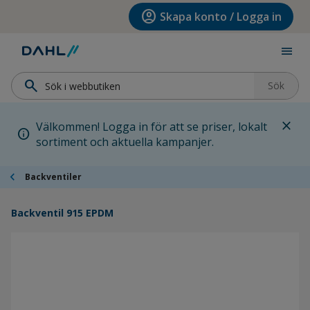
Hoppa till menyn
Hoppa till huvudinnehållet
Hoppa till sidfoten
account_circle
Skapa konto / Logga in
menu
search
Sök
close
Välkommen! Logga in för att se priser, lokalt
info
sortiment och aktuella kampanjer.
chevron_left
Backventiler
Backventil 915 EPDM