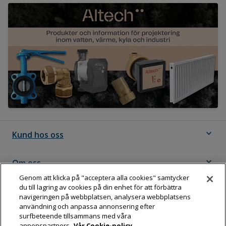
expand_more
Kund hos oss
expand_more
Om oss
Genom att klicka på "acceptera alla cookies" samtycker
du till lagring av cookies på din enhet för att förbättra
expand_more
Följ Dahl
navigeringen på webbplatsen, analysera webbplatsens
användning och anpassa annonsering efter
surfbeteende tillsammans med våra
annonspartners.
Vår Cookie-policy.