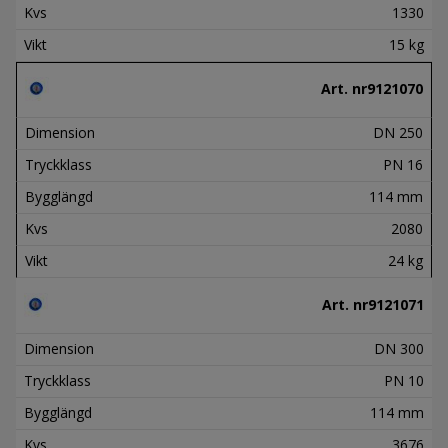
Kvs
1330
Vikt
15 kg
Art. nr
9121070
Dimension
DN 250
Tryckklass
PN 16
Bygglängd
114 mm
Kvs
2080
Vikt
24 kg
Art. nr
9121071
Dimension
DN 300
Tryckklass
PN 10
Bygglängd
114 mm
Kvs
3676