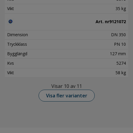
Vikt
35 kg
Art. nr
9121072
Dimension
DN 350
Tryckklass
PN 10
Bygglängd
127 mm
Kvs
5274
Vikt
58 kg
Visar 10 av 11
Visa fler varianter