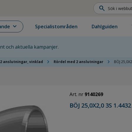
search
expand_more
ande
Specialistområden
Dahlguiden
ent och aktuella kampanjer.
chevron_right
chevron_right
2 anslutningar, vinklad
Rördel med 2 anslutningar
BÖJ 25,0X2
Art. nr
9140269
BÖJ 25,0X2,0 3S 1.4432