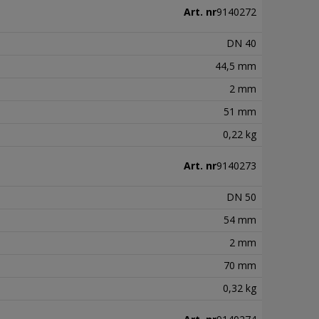
Art. nr
9140272
DN 40
44,5 mm
2 mm
51 mm
0,22 kg
Art. nr
9140273
DN 50
54 mm
2 mm
70 mm
0,32 kg