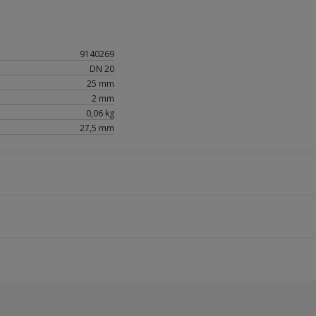
9140269
DN 20
25 mm
2 mm
0,06 kg
27,5 mm