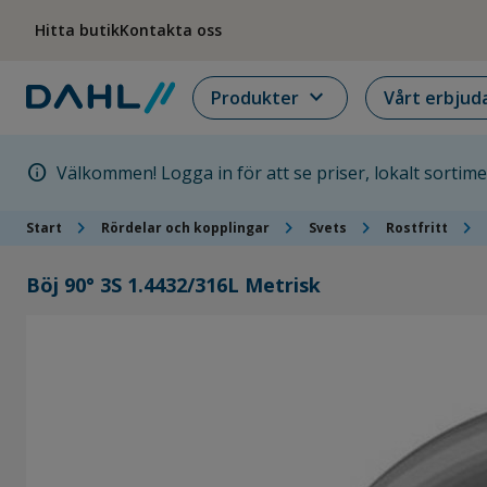
Hoppa till menyn
Hoppa till huvudinnehållet
Hoppa till sidfoten
Hitta butik
Kontakta oss
expand_more
Produkter
Vårt erbjud
info
Välkommen! Logga in för att se priser, lokalt sortim
chevron_right
chevron_right
chevron_right
chevron_right
Start
Rördelar och kopplingar
Svets
Rostfritt
Böj 90° 3S 1.4432/316L Metrisk