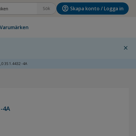
account_circle
Skapa konto / Logga in
Sök
Varumärken
close
,0 3S 1.4432 -4A
 -4A