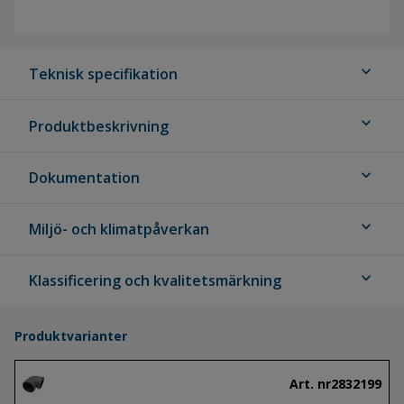
expand_more
Teknisk specifikation
expand_more
Produktbeskrivning
expand_more
Dokumentation
expand_more
Miljö- och klimatpåverkan
expand_more
Klassificering och kvalitetsmärkning
Produktvarianter
Art. nr
2832199