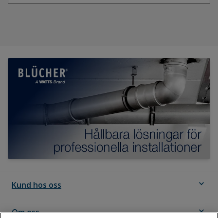
expand_more
Kund hos oss
expand_more
Om oss