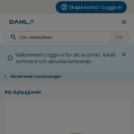
Hoppa till menyn
Hoppa till huvudinnehållet
Hoppa till sidfoten
account_circle
Skapa konto / Logga in
menu
search
Sök
close
Välkommen! Logga in för att se priser, lokalt
info
sortiment och aktuella kampanjer.
chevron_left
Rördel med 2 anslutningar
Böj lågbyggande