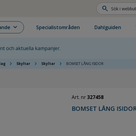
search
expand_more
ande
Specialistområden
Dahlguiden
ent och aktuella kampanjer.
chevron_right
chevron_right
chevron_right
lag
Skyltar
Skyltar
BOMSET LÅNG ISIDOR
Art. nr
327458
BOMSET LÅNG ISIDO