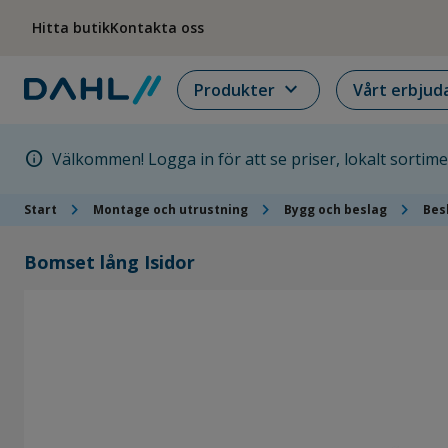
Hoppa till menyn
Hoppa till huvudinnehållet
Hoppa till sidfoten
Hitta butik
Kontakta oss
expand_more
Produkter
Vårt erbjud
info
Välkommen! Logga in för att se priser, lokalt sortim
chevron_right
chevron_right
chevron_right
Start
Montage och utrustning
Bygg och beslag
Bes
Bomset lång Isidor