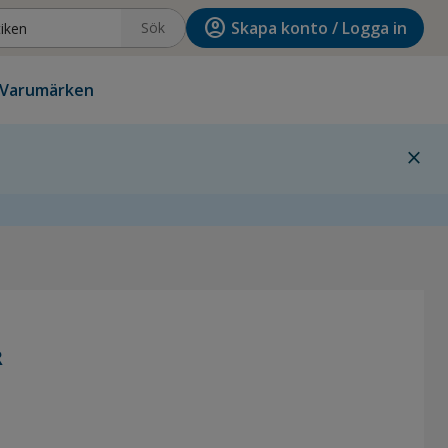
account_circle
Skapa konto / Logga in
Sök
Varumärken
close
R