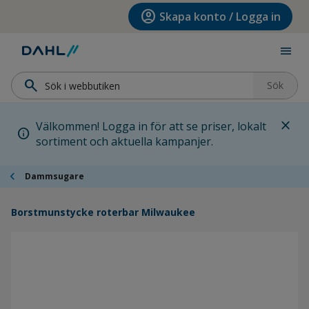
Hoppa till menyn
Hoppa till huvudinnehållet
Hoppa till sidfoten
account_circle
Skapa konto / Logga in
menu
search
Sök
close
Välkommen! Logga in för att se priser, lokalt
info
sortiment och aktuella kampanjer.
chevron_left
Dammsugare
Borstmunstycke roterbar Milwaukee