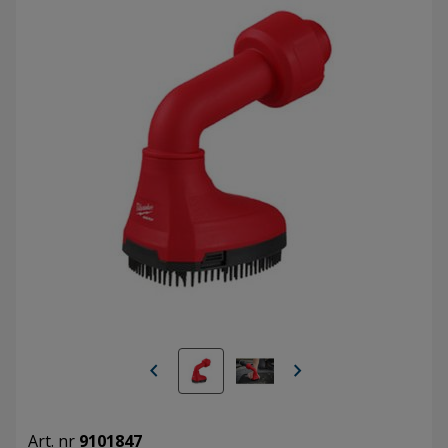
chevron_left
chevron_right
Art. nr
9101847