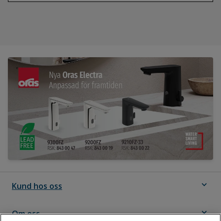
expand_more
Kund hos oss
expand_more
Om oss