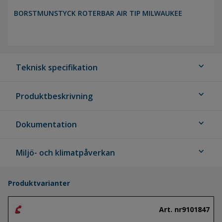
BORSTMUNSTYCK ROTERBAR AIR TIP MILWAUKEE
expand_more
Teknisk specifikation
expand_more
Produktbeskrivning
expand_more
Dokumentation
expand_more
Miljö- och klimatpåverkan
Produktvarianter
Art. nr
9101847