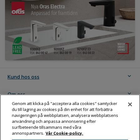
expand_more
Kund hos oss
expand_more
Om oss
Genom att klicka på "acceptera alla cookies" samtycker
du till lagring av cookies på din enhet för att förbättra
expand_more
Följ Dahl
navigeringen på webbplatsen, analysera webbplatsens
användning och anpassa annonsering efter
surfbeteende tillsammans med våra
annonspartners.
Vår Cookie-policy.