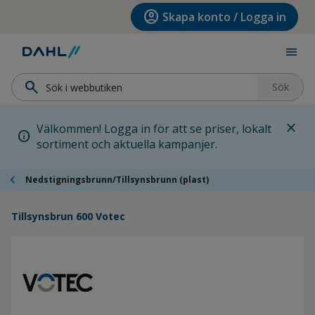
Hoppa till menyn
Hoppa till huvudinnehållet
Hoppa till sidfoten
account_circle
Skapa konto / Logga in
menu
search
Sök
close
Välkommen! Logga in för att se priser, lokalt
info
sortiment och aktuella kampanjer.
chevron_left
Nedstigningsbrunn/Tillsynsbrunn (plast)
Tillsynsbrun 600 Votec