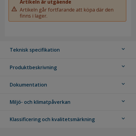
Artikeln är utgående
warning
Artikeln går fortfarande att köpa där den
finns i lager.
expand_more
Teknisk specifikation
expand_more
Produktbeskrivning
expand_more
Dokumentation
expand_more
Miljö- och klimatpåverkan
expand_more
Klassificering och kvalitetsmärkning