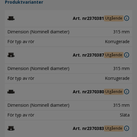
Produktvarianter
info
Art. nr
2370381
Utgående
Dimension (Nominell diameter)
315 mm
För typ av rör
Korrugerade
info
Art. nr
2370387
Utgående
Dimension (Nominell diameter)
315 mm
För typ av rör
Korrugerade
info
Art. nr
2370380
Utgående
Dimension (Nominell diameter)
315 mm
För typ av rör
Släta
info
Art. nr
2370383
Utgående