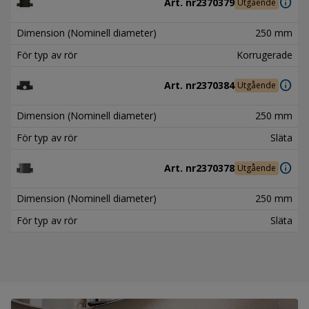
info
Art. nr
2370379
Utgående
Dimension (Nominell diameter)
250 mm
För typ av rör
Korrugerade
info
Art. nr
2370384
Utgående
Dimension (Nominell diameter)
250 mm
För typ av rör
Släta
info
Art. nr
2370378
Utgående
Dimension (Nominell diameter)
250 mm
För typ av rör
Släta