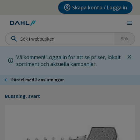
Hoppa till menyn
Hoppa till huvudinnehållet
Hoppa till sidfoten
account_circle
Skapa konto / Logga in
menu
search
Sök
close
Välkommen! Logga in för att se priser, lokalt
info
sortiment och aktuella kampanjer.
chevron_left
Rördel med 2 anslutningar
Bussning, svart