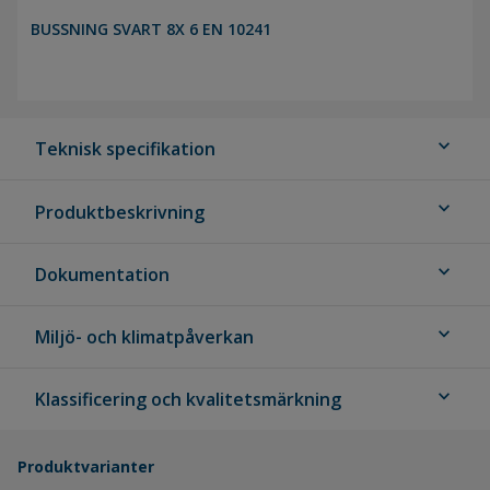
BUSSNING SVART 8X 6 EN 10241
expand_more
Teknisk specifikation
expand_more
Produktbeskrivning
expand_more
Dokumentation
expand_more
Miljö- och klimatpåverkan
expand_more
Klassificering och kvalitetsmärkning
Produktvarianter