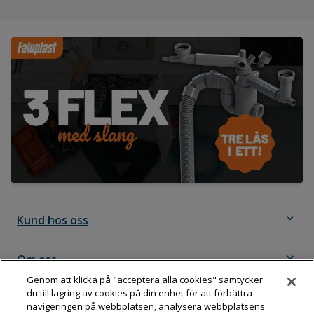
expand_more
Kund hos oss
expand_more
Om oss
Genom att klicka på "acceptera alla cookies" samtycker
du till lagring av cookies på din enhet för att förbättra
expand_more
Följ Dahl
navigeringen på webbplatsen, analysera webbplatsens