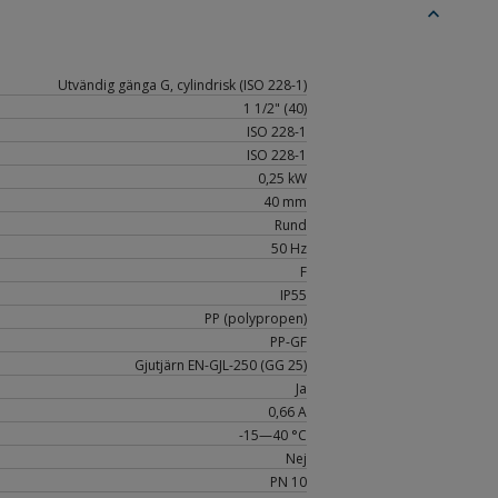
expand_less
Utvändig gänga G, cylindrisk (ISO 228-1)
1 1/2" (40)
ISO 228-1
ISO 228-1
0,25 kW
40 mm
Rund
50 Hz
F
IP55
PP (polypropen)
PP-GF
Gjutjärn EN-GJL-250 (GG 25)
Ja
0,66 A
-15—40 °C
Nej
PN 10