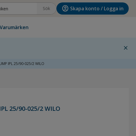
account_circle
Skapa konto / Logga in
Sök
Varumärken
close
MP IPL 25/90-025/2 WILO
L 25/90-025/2 WILO