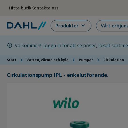
Hoppa till menyn
Hoppa till huvudinnehållet
Hoppa till sidfoten
Hitta butik
Kontakta oss
expand_more
Produkter
Vårt erbjud
info
Välkommen! Logga in för att se priser, lokalt sortim
chevron_right
chevron_right
chevron_right
che
Start
Vatten, värme och kyla
Pumpar
Cirkulation
Cirkulationspump IPL - enkelutförande.