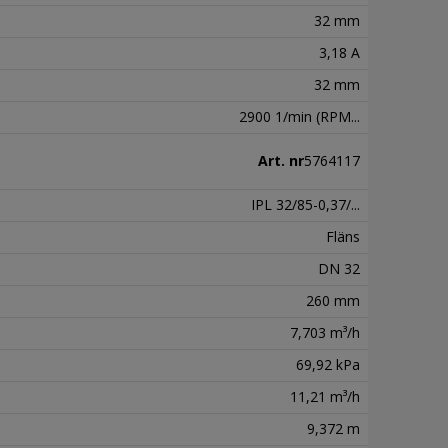
32 mm
3,18 A
32 mm
2900 1/min (RPM...
Art. nr
5764117
IPL 32/85-0,37/...
Fläns
DN 32
260 mm
7,703 m³/h
69,92 kPa
11,21 m³/h
9,372 m