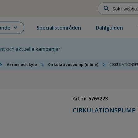
search
expand_more
ande
Specialistområden
Dahlguiden
ent och aktuella kampanjer.
vron_right
chevron_right
chevron_right
Värme och kyla
Cirkulationspump (inline)
CIRKULATIONSPU
Art. nr
5763223
CIRKULATIONSPUMP IP