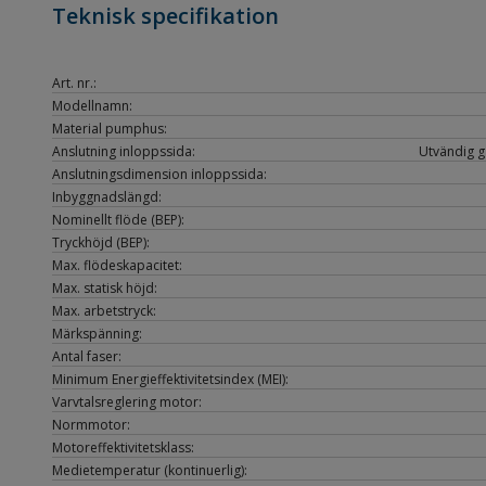
Teknisk specifikation
Art. nr.:
Modellnamn:
Material pumphus:
Anslutning inloppssida:
Utvändig gä
Anslutningsdimension inloppssida:
Inbyggnadslängd:
Nominellt flöde (BEP):
Tryckhöjd (BEP):
Max. flödeskapacitet:
Max. statisk höjd:
Max. arbetstryck:
Märkspänning:
Antal faser:
Minimum Energieffektivitetsindex (MEI):
Varvtalsreglering motor:
Normmotor:
Motoreffektivitetsklass:
Medietemperatur (kontinuerlig):