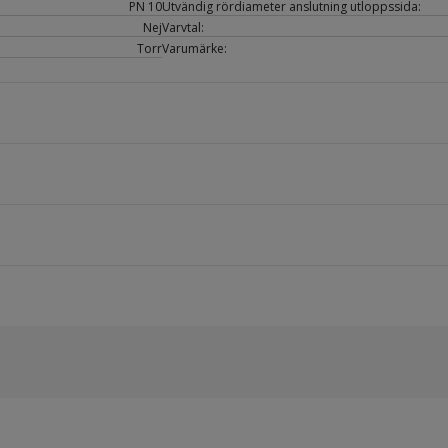
PN 10
Utvändig rördiameter anslutning utloppssida:
Nej
Varvtal:
Torr
Varumärke: