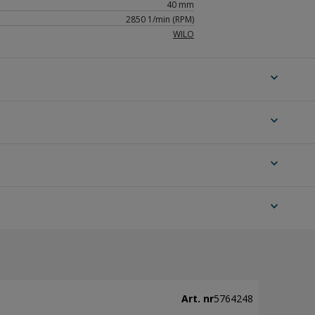
40 mm
2850 1/min (RPM)
WILO
expand_more
expand_more
expand_more
expand_more
Art. nr
5764248