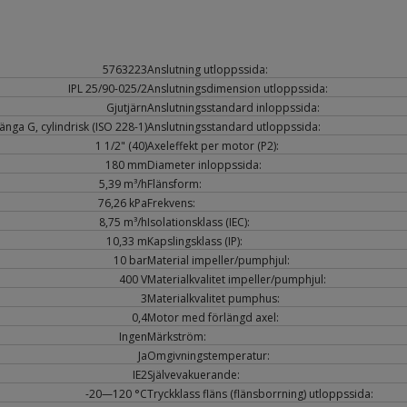
5763223
Anslutning utloppssida:
IPL 25/90-025/2
Anslutningsdimension utloppssida:
Gjutjärn
Anslutningsstandard inloppssida:
nga G, cylindrisk (ISO 228-1)
Anslutningsstandard utloppssida:
1 1/2" (40)
Axeleffekt per motor (P2):
180 mm
Diameter inloppssida:
5,39 m³/h
Flänsform:
76,26 kPa
Frekvens:
8,75 m³/h
Isolationsklass (IEC):
10,33 m
Kapslingsklass (IP):
10 bar
Material impeller/pumphjul:
400 V
Materialkvalitet impeller/pumphjul:
3
Materialkvalitet pumphus:
0,4
Motor med förlängd axel:
Ingen
Märkström:
Ja
Omgivningstemperatur:
IE2
Självevakuerande:
-20—120 °C
Tryckklass fläns (flänsborrning) utloppssida: