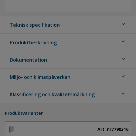
expand_more
Teknisk specifikation
expand_more
Produktbeskrivning
expand_more
Dokumentation
expand_more
Miljö- och klimatpåverkan
expand_more
Klassificering och kvalitetsmärkning
Produktvarianter
Art. nr
7790316