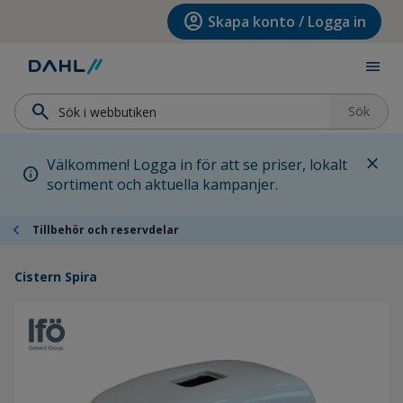
Hoppa till menyn
Hoppa till huvudinnehållet
Hoppa till sidfoten
account_circle
Skapa konto / Logga in
menu
search
Sök
close
Välkommen! Logga in för att se priser, lokalt
info
sortiment och aktuella kampanjer.
chevron_left
Tillbehör och reservdelar
Cistern Spira