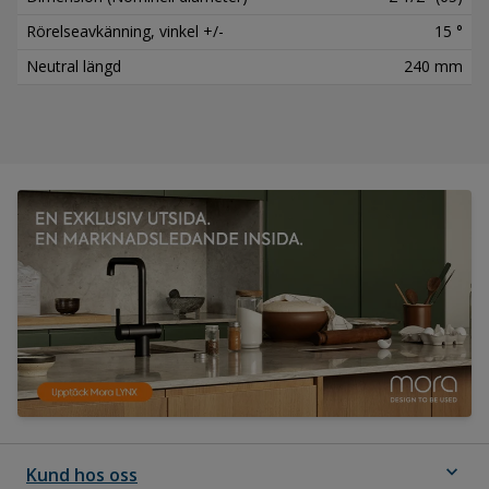
Rörelseavkänning, vinkel +/-
15 °
Neutral längd
240 mm
expand_more
Kund hos oss