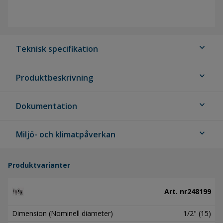
expand_more
Teknisk specifikation
expand_more
Produktbeskrivning
expand_more
Dokumentation
expand_more
Miljö- och klimatpåverkan
Produktvarianter
Art. nr
248199
Dimension (Nominell diameter)
1/2" (15)