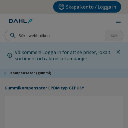
Hoppa till menyn
Hoppa till huvudinnehållet
Hoppa till sidfoten
account_circle
Skapa konto / Logga in
menu
search
Sök
close
Välkommen! Logga in för att se priser, lokalt
info
sortiment och aktuella kampanjer.
chevron_left
Kompensator (gummi)
Gummikompensator EPDM typ GEPUSY